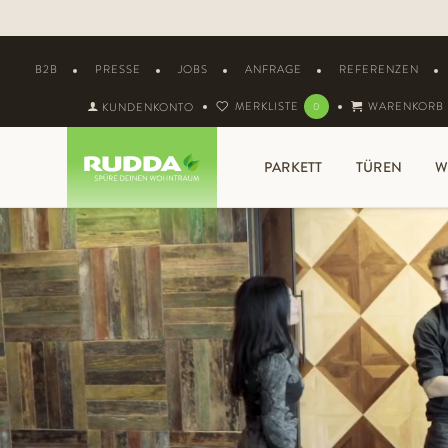
B2B
PRESSE
JOBS
ANFRAGE
REFERENZEN
MERKLISTE
WARENKORB
KUNDENKONTO
0
PARKETT
TÜREN
W