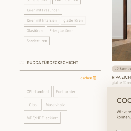
Schiebetüren
Füllungstüren
Türen mit Fräsungen
Türen mit Intarsien
glatte Türen
Glastüren
Friesglastüren
Sondertüren
RUDDA TÜRDECKSCHICHT
Rasch lie
RIVA EIC
Löschen
glatte Türe
CPL-Laminat
Edelfurnier
€
Variante
COO
Glas
Massivholz
Wir ver
können.
MDF/HDF lackiert