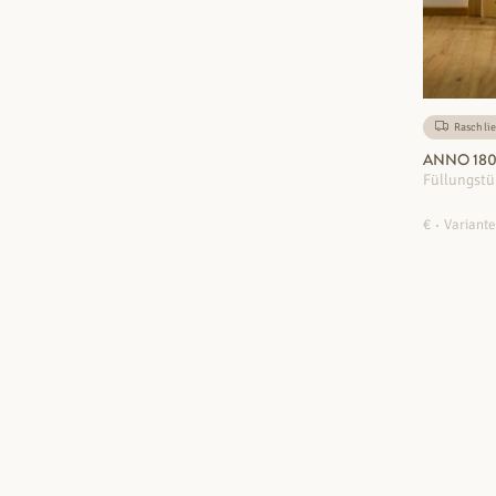
Rasch lie
ANNO 180
Füllungstü
€
Variante