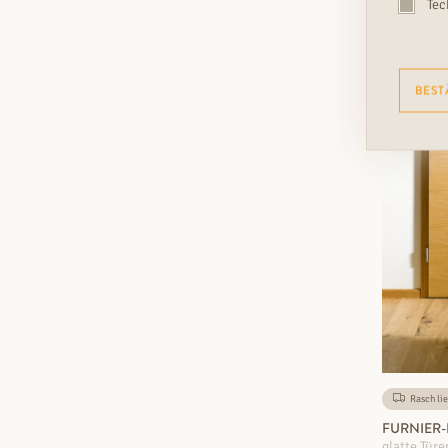
Tec
BEST
Rasch lie
FURNIER-
glatte Türe