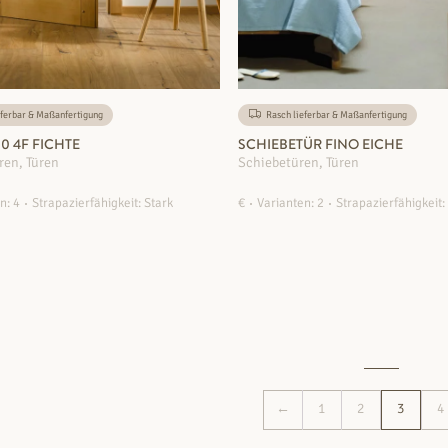
ferbar & Maßanfertigung
Rasch lieferbar & Maßanfertigung
0 4F FICHTE
SCHIEBETÜR FINO EICHE
ren, Türen
Schiebetüren, Türen
n: 4
Strapazierfähigkeit: Stark
€
Varianten: 2
Strapazierfähigkeit:
ZUM PRODUKT
ZUM PRODUKT
←
1
2
3
4