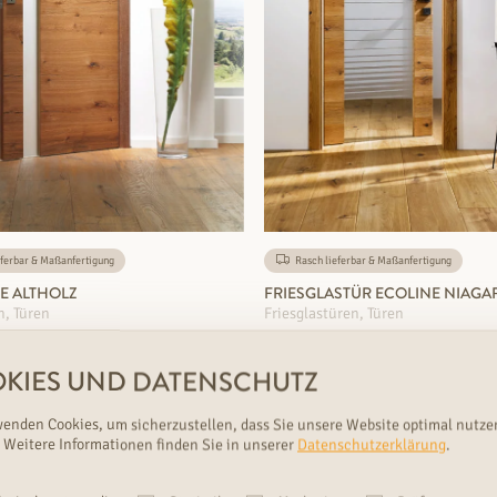
ferbar & Maßanfertigung
Rasch lieferbar & Maßanfertigung
HE ALTHOLZ
FRIESGLASTÜR ECOLINE NIAGA
n, Türen
Friesglastüren, Türen
n: 6
Strapazierfähigkeit: Mittel
€
Varianten: 18
Strapazierfähigkeit
KIES UND DATENSCHUTZ
wenden Cookies, um sicherzustellen, dass Sie unsere Website optimal nutze
 Weitere Informationen finden Sie in unserer
Datenschutzerklärung
.