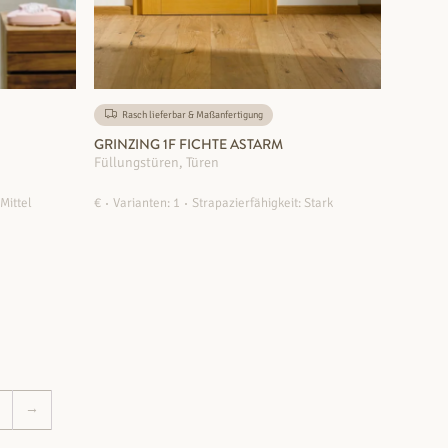
Rasch lieferbar & Maßanfertigung
GRINZING 1F FICHTE ASTARM
Füllungstüren, Türen
 Mittel
€
Varianten: 1
Strapazierfähigkeit: Stark
ZUM PRODUKT
→