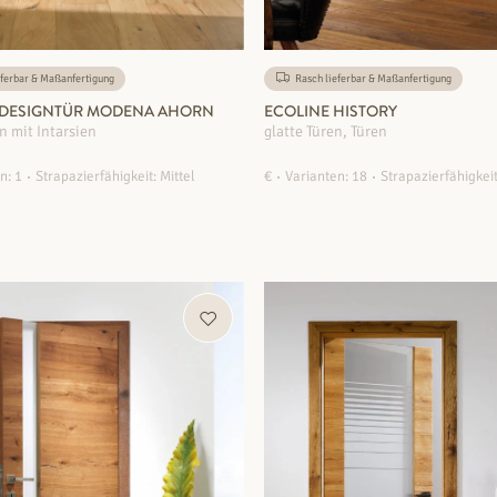
ferbar & Maßanfertigung
Rasch lieferbar & Maßanfertigung
-DESIGNTÜR MODENA AHORN
ECOLINE HISTORY
n mit Intarsien
glatte Türen, Türen
n: 1
Strapazierfähigkeit: Mittel
€
Varianten: 18
Strapazierfähigkeit
ZUM PRODUKT
ZUM PRODUKT