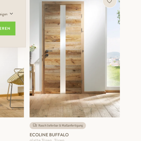
ZUM PRODUKT
zeigen
IEREN
Rasch lieferbar & Maßanfertigung
ECOLINE BUFFALO
glatte Türen, Türen