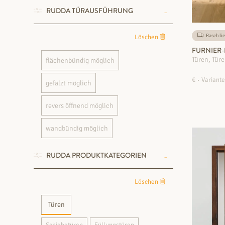
RUDDA TÜRAUSFÜHRUNG
Rasch lie
Löschen
FURNIER
Türen, Türe
flächenbündig möglich
€
Variante
gefälzt möglich
revers öffnend möglich
wandbündig möglich
RUDDA PRODUKTKATEGORIEN
Löschen
Türen