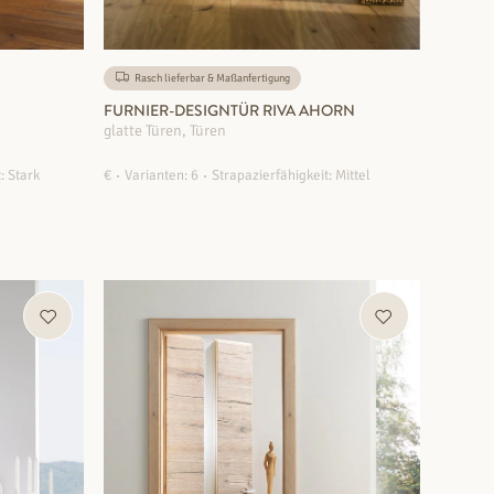
Rasch lieferbar & Maßanfertigung
FURNIER-DESIGNTÜR RIVA AHORN
glatte Türen, Türen
: Stark
€
Varianten: 6
Strapazierfähigkeit: Mittel
ZUM PRODUKT