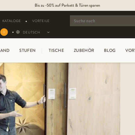
250.000m2 Parkett & 10.000 Innentüren sofort lieferbar
Bis zu -50% auf Parkett & Türen sparen
SEARCH
FOR:
KATALOGE
VORTEILE
DEUTSCH
0
AND
STUFEN
TISCHE
ZUBEHÖR
BLOG
VOR