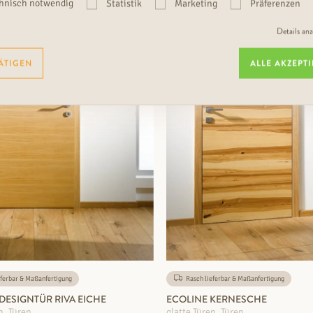
hnisch notwendig
Statistik
Marketing
Präferenzen
ZUM PRODUKT
ZUM PRODUKT
Details an
ÄTIGEN
ALLE AKZEPT
ferbar & Maßanfertigung
Rasch lieferbar & Maßanfertigung
DESIGNTÜR RIVA EICHE
ECOLINE KERNESCHE
n, Türen
glatte Türen, Türen