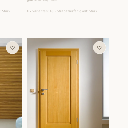
: Stark
€
Varianten: 18
Strapazierfähigkeit: Stark
ZUM PRODUKT