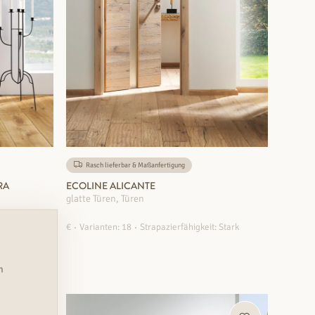
Rasch lieferbar & Maßanfertigung
RA
ECOLINE ALICANTE
glatte Türen, Türen
: Stark
€
Varianten: 18
Strapazierfähigkeit: Stark
n