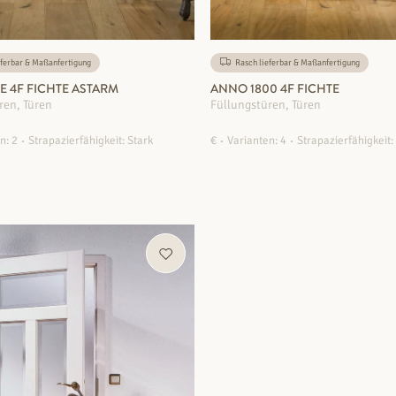
ferbar & Maßanfertigung
Rasch lieferbar & Maßanfertigung
 4F FICHTE ASTARM
ANNO 1800 4F FICHTE
ren, Türen
Füllungstüren, Türen
n: 2
Strapazierfähigkeit: Stark
€
Varianten: 4
Strapazierfähigkeit:
ZUM PRODUKT
ZUM PRODUKT