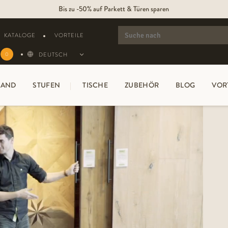
250.000m2 Parkett & 10.000 Innentüren sofort lieferbar
Bis zu -50% auf Parkett & Türen sparen
SEARCH
FOR:
KATALOGE
VORTEILE
DEUTSCH
0
AND
STUFEN
TISCHE
ZUBEHÖR
BLOG
VOR