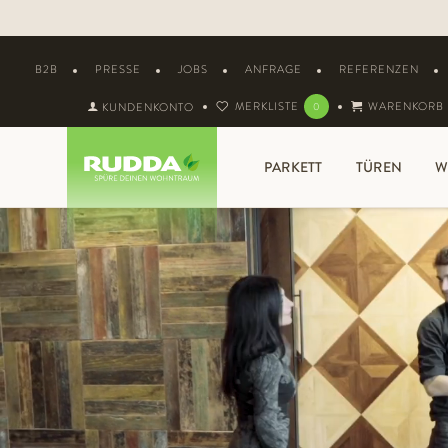
B2B
PRESSE
JOBS
ANFRAGE
REFERENZEN
MERKLISTE
WARENKORB
KUNDENKONTO
0
PARKETT
TÜREN
W