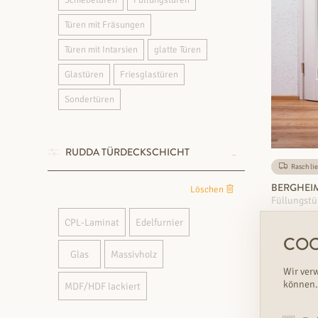
Schiebetüren
Füllungstüren
Türen mit Fräsungen
Türen mit Intarsien
glatte Türen
Glastüren
Friesglastüren
Sondertüren
RUDDA TÜRDECKSCHICHT
Rasch lie
BERGHEIM
Löschen
Füllungstü
CPL-Laminat
Edelfurnier
€
Variante
COO
Glas
Massivholz
Wir ver
können.
MDF/HDF lackiert