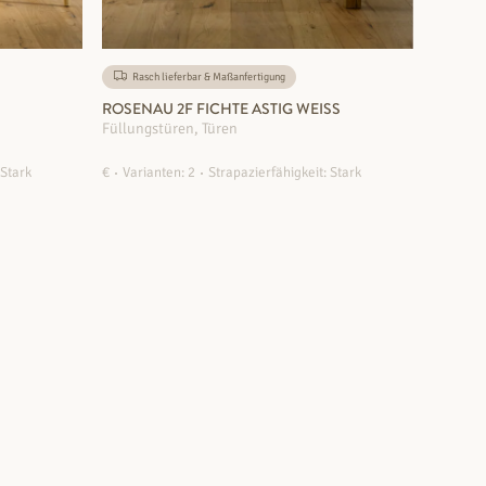
Rasch lieferbar & Maßanfertigung
ROSENAU 2F FICHTE ASTIG WEISS
Füllungstüren, Türen
 Stark
€
Varianten: 2
Strapazierfähigkeit: Stark
ZUM PRODUKT