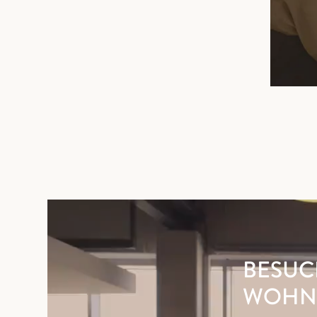
BESUC
WOHN