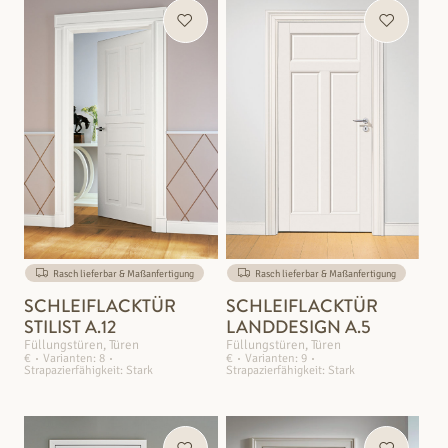
Rasch lieferbar & Maßanfertigung
Rasch lieferbar & Maßanfertigung
SCHLEIFLACKTÜR
SCHLEIFLACKTÜR
STILIST A.12
LANDDESIGN A.5
Füllungstüren, Türen
Füllungstüren, Türen
€
Varianten: 8
€
Varianten: 9
Strapazierfähigkeit: Stark
Strapazierfähigkeit: Stark