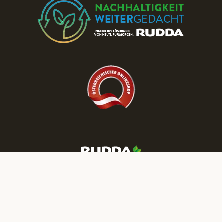
Besuchen Sie die RUDDA Schauräume
und entdecken Sie Parkett & Türen zu
reduzierten Preisen!
JETZT TERMIN BUCHEN
Mehr RUDDA Wohnträume finden Sie auf unseren Social-Media-
Kanälen: