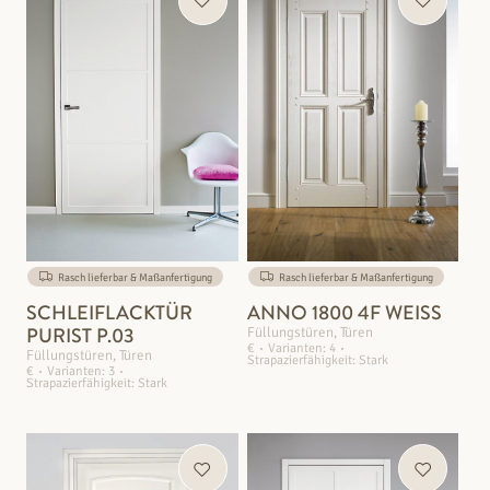
Rasch lieferbar & Maßanfertigung
Rasch lieferbar & Maßanfertigung
SCHLEIFLACKTÜR
ANNO 1800 4F WEISS
PURIST P.03
Füllungstüren, Türen
€
Varianten: 4
Füllungstüren, Türen
Strapazierfähigkeit: Stark
€
Varianten: 3
Strapazierfähigkeit: Stark