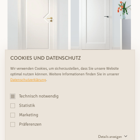
COOKIES UND DATENSCHUTZ
Rasch lieferbar & Maßanfertigung
Rasch lieferbar & Maßanfertigung
Wir verwenden Cookies, um sicherzustellen, dass Sie unsere Website
optimal nutzen können. Weitere Informationen finden Sie in unserer
SCHLEIFLACKTÜR
SCHLEIFLACKTÜR
Datenschutzerklärung
.
KLASSIKER TÜR 4
SCALA S.1
Füllungstüren, Türen
Füllungstüren, Türen
€
Varianten: 7
€
Varianten: 4
Technisch notwendig
Strapazierfähigkeit: Stark
Strapazierfähigkeit: Stark
Statistik
Marketing
Präferenzen
←
1
…
8
9
→
Details anzeigen