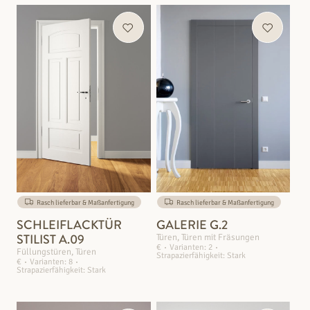
Rasch lieferbar & Maßanfertigung
Rasch lieferbar & Maßanfertigung
SCHLEIFLACKTÜR
GALERIE G.2
STILIST A.09
Türen, Türen mit Fräsungen
€
Varianten: 2
Füllungstüren, Türen
Strapazierfähigkeit: Stark
€
Varianten: 8
Strapazierfähigkeit: Stark