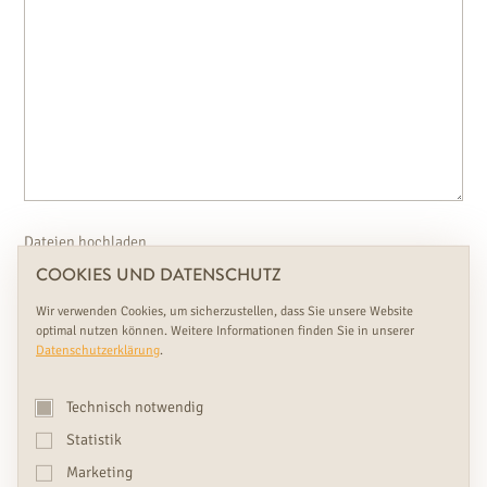
Dateien hochladen
COOKIES UND DATENSCHUTZ
Ziehen Sie Ihre Dateien hier her oder
Wir verwenden Cookies, um sicherzustellen, dass Sie unsere Website
optimal nutzen können. Weitere Informationen finden Sie in unserer
Datenschutzerklärung
.
Datenschutzerklärung
*
Ich habe die
Datenschutzerklärung
gelesen und stimme zu.
Technisch notwendig
Newsletter
Statistik
Ich möchte den Newsletter erhalten und über
Neuheiten &
Marketing