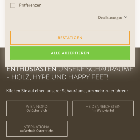
Angebote informiert werden.
Präferenzen
Details anzeigen
Eingaben speichern und später fortfahren
BESTÄTIGEN
ALLE AKZEPTIEREN
DER PLACE-TO-BE FÜR WOHN-
ENTHUSIASTEN
UNSERE SCHAURÄUME
- HOLZ, HYPE UND HAPPY FEET!
Klicken Sie auf einen unserer Schauräume, um mehr zu erfahren:
WIEN NORD
HEIDENREICHSTEIN
Ostösterreich
im Waldviertel
INTERNATIONAL
außerhalb Österreichs