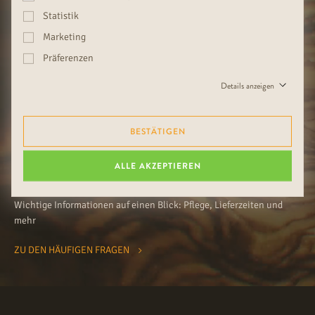
NEWSLETTER
Statistik
Marketing
Entdecken Sie die neuesten Trends, Inspirationen und Angebote mit
dem Rudda Newsletter!
Präferenzen
Details anzeigen
BESTÄTIGEN
ALLE AKZEPTIEREN
HÄUFIG GESTELLTE FRAGEN
Wichtige Informationen auf einen Blick: Pflege, Lieferzeiten und
mehr
ZU DEN HÄUFIGEN FRAGEN