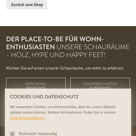
Zurück zum Shop
DER PLACE-TO-BE FÜR WOHN-
ENTHUSIASTEN
UNSERE SCHAURÄUME
- HOLZ, HYPE UND HAPPY FEET!
Klicken Sie auf einen unserer Schauräume, um mehr zu erfahren:
WIEN NORD
HEIDENREICHSTEIN
Ostösterreich
im Waldviertel
COOKIES UND DATENSCHUTZ
INTERNATIONAL
Wir verwenden Cookies, um sicherzustellen, dass Sie unsere Website
außerhalb Österreichs
optimal nutzen können. Weitere Informationen finden Sie in unserer
Datenschutzerklärung
.
Technisch notwendig