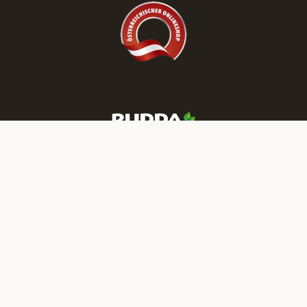
Mehr RUDDA Wohnträume finden Sie auf unseren Social-Media-
Kanälen:
IMPRESSUM
DATENSCHUTZ
NEWSLETTER
JOBS
PRESSE
B2B
KATALOGBESTELLUNG