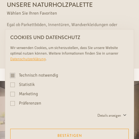
UNSERE NATURHOLZPALETTE
Wählen Sie Ihren Favoriten
Egal ob Parkettböden, Innentüren, Wandverkleidungen oder
Treppenstufen. Bei der einzigartigen Auswahl die Ihnen nur Rudda
COOKIES UND DATENSCHUTZ
bietet werden Sie sicherlich fündig.
Wir verwenden Cookies, um sicherzustellen, dass Sie unsere Website
JETZT TERMIN VEREINBAREN
optimal nutzen können. Weitere Informationen finden Sie in unserer
Datenschutzerklärung
.
Technisch notwendig
Statistik
Marketing
Präferenzen
Details anzeigen
BESTÄTIGEN