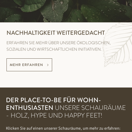
NACHHALTIGKEIT WEITERGEDACHT
ERFAHREN SIE MEHR ÜBER UNSERE ÖKOLOGISCHEN,
SOZIALEN UND WIRTSCHAFTLICHEN INITIATIVEN.
MEHR ERFAHREN
DER PLACE-TO-BE FÜR WOHN-
ENTHUSIASTEN
UNSERE SCHAURÄUME
- HOLZ, HYPE UND HAPPY FEET!
Klicken Sie auf einen unserer Schauräume, um mehr zu erfahren: