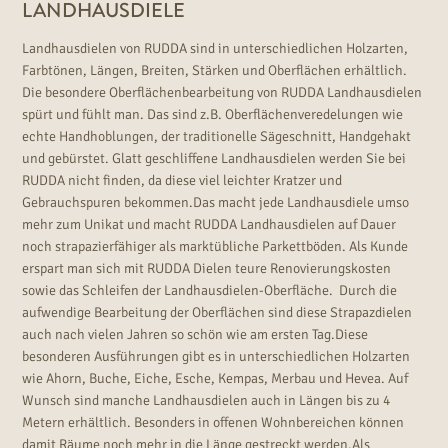
LANDHAUSDIELE
Landhausdielen von RUDDA sind in unterschiedlichen Holzarten,
Farbtönen, Längen, Breiten, Stärken und Oberflächen erhältlich.
Die besondere Oberflächenbearbeitung von RUDDA Landhausdielen
spürt und fühlt man. Das sind z.B. Oberflächenveredelungen wie
echte Handhoblungen, der traditionelle Sägeschnitt, Handgehakt
und gebürstet. Glatt geschliffene Landhausdielen werden Sie bei
RUDDA nicht finden, da diese viel leichter Kratzer und
Gebrauchspuren bekommen.Das macht jede Landhausdiele umso
mehr zum Unikat und macht RUDDA Landhausdielen auf Dauer
noch strapazierfähiger als marktübliche Parkettböden. Als Kunde
erspart man sich mit RUDDA Dielen teure Renovierungskosten
sowie das Schleifen der Landhausdielen-Oberfläche. Durch die
aufwendige Bearbeitung der Oberflächen sind diese Strapazdielen
auch nach vielen Jahren so schön wie am ersten Tag.Diese
besonderen Ausführungen gibt es in unterschiedlichen Holzarten
wie Ahorn, Buche, Eiche, Esche, Kempas, Merbau und Hevea. Auf
Wunsch sind manche Landhausdielen auch in Längen bis zu 4
Metern erhältlich. Besonders in offenen Wohnbereichen können
damit Räume noch mehr in die Länge gestreckt werden.Als