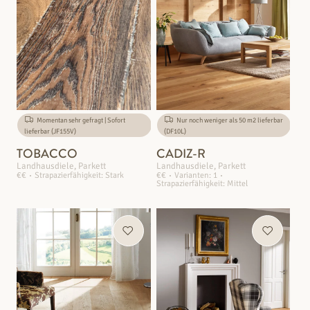
Momentan sehr gefragt | Sofort
Nur noch weniger als 50 m2 lieferbar
lieferbar (JF155V)
(DF10L)
TOBACCO
CADIZ-R
Landhausdiele, Parkett
Landhausdiele, Parkett
€€
Strapazierfähigkeit: Stark
€€
Varianten: 1
Strapazierfähigkeit: Mittel