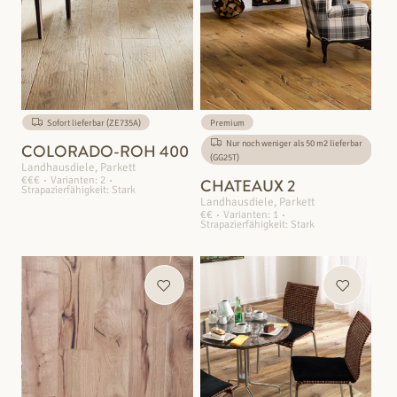
Sofort lieferbar (ZE735A)
Premium
Nur noch weniger als 50 m2 lieferbar
COLORADO-ROH 400
(GG25T)
Landhausdiele, Parkett
€€€
Varianten: 2
CHATEAUX 2
Strapazierfähigkeit: Stark
Landhausdiele, Parkett
€€
Varianten: 1
Strapazierfähigkeit: Stark