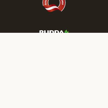
und entdecken Sie Parkett & Türen zu
reduzierten Preisen!
JETZT TERMIN BUCHEN
Mehr RUDDA Wohnträume finden Sie auf unseren Social-Media-
Kanälen:
IMPRESSUM
DATENSCHUTZ
NEWSLETTER
JOBS
PRESSE
B2B
KATALOGBESTELLUNG
TERMIN VEREINBAREN
ANFRAGE
FEEDBACK