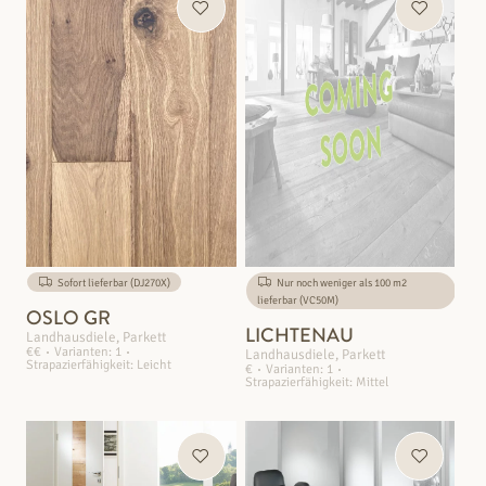
Sofort lieferbar (DJ270X)
Nur noch weniger als 100 m2
lieferbar (VC50M)
OSLO GR
LICHTENAU
Landhausdiele, Parkett
€€
Varianten: 1
Landhausdiele, Parkett
Strapazierfähigkeit: Leicht
€
Varianten: 1
Strapazierfähigkeit: Mittel