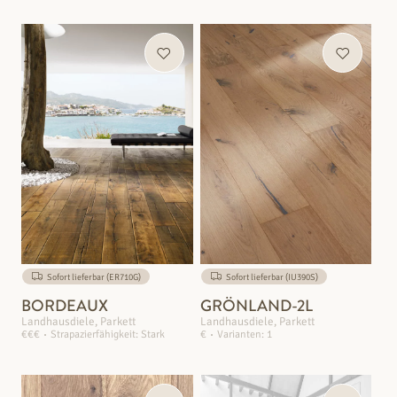
Sofort lieferbar (ER710G)
Sofort lieferbar (IU390S)
BORDEAUX
GRÖNLAND-2L
Landhausdiele, Parkett
Landhausdiele, Parkett
€€€
Strapazierfähigkeit: Stark
€
Varianten: 1