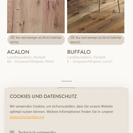
Nur noch weniger als 50 m2 lieferbar
Nur noch weniger als 50 m2 lieferbar
(OP5I)
(KK45T)
ACALON
BUFFALO
Landhausdiele, Parkett
Landhausdiele, Parkett
€€
Strapazierfähigkeit: Mittel
€
Strapazierfähigkeit: Leicht
←
1
…
5
…
10
→
COOKIES UND DATENSCHUTZ
Wir verwenden Cookies, um sicherzustellen, dass Sie unsere Website
optimal nutzen können. Weitere Informationen finden Sie in unserer
Datenschutzerklärung
.
BUCHEN SIE IHR
KOSTENLOSES BERATUNGSGESPRÄCH
Technisch notwendig