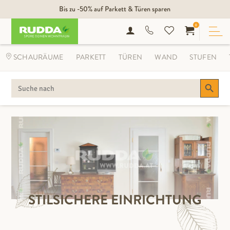
Bis zu -50% auf Parkett & Türen sparen
0
SCHAURÄUME
PARKETT
TÜREN
WAND
STUFEN
Search Button
SEARCH
FOR:
STILSICHERE EINRICHTUNG