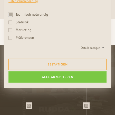
Datenschutzerklärung
.
MEHR ÜBER RUDDA MIX & MATCH ERFAHREN
Technisch notwendig
Statistik
Marketing
IHRE
RUDDA-VORTEILE
Präferenzen
Details anzeigen
BESTÄTIGEN
01
02
STRAPAZIERFÄHIGKEIT DURCH
PASSENDE KOMBINATIONEN AUS
HOCHWERTIGE HANDARBEIT
BODEN, TÜR & WAND
ALLE AKZEPTIEREN