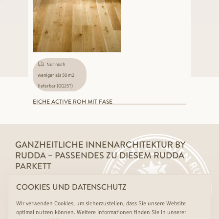
Nur noch
weniger als 50 m2
lieferbar (GG25T)
EICHE ACTIVE ROH MIT FASE
GANZHEITLICHE INNENARCHITEKTUR BY
RUDDA – PASSENDES ZU DIESEM RUDDA
PARKETT
Wir beraten Sie gerne über Ihre ganzheitlichen
COOKIES UND DATENSCHUTZ
Wohnraumgestaltung mit RUDDA Türen, Wandverkleidungen
und Trittstufen aus demselben Holz oder im gelungen Kontrast.
Wir verwenden Cookies, um sicherzustellen, dass Sie unsere Website
optimal nutzen können. Weitere Informationen finden Sie in unserer