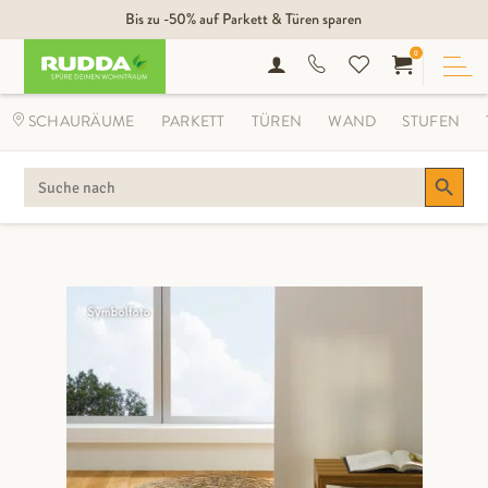
Bis zu -50% auf Parkett & Türen sparen
0
SCHAURÄUME
PARKETT
TÜREN
WAND
STUFEN
Search Button
SEARCH
FOR: