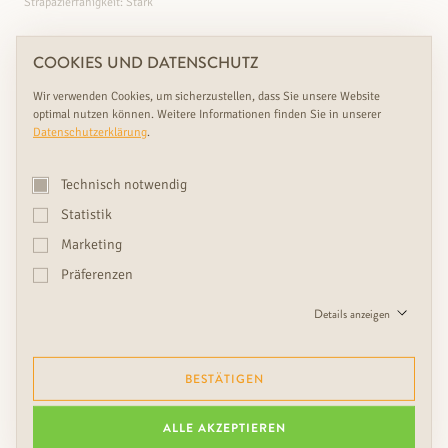
Strapazierfähigkeit: Stark
COOKIES UND DATENSCHUTZ
Wir verwenden Cookies, um sicherzustellen, dass Sie unsere Website
←
1
2
…
7
→
optimal nutzen können. Weitere Informationen finden Sie in unserer
Datenschutzerklärung
.
Technisch notwendig
BUCHEN SIE IHR
Statistik
KOSTENLOSES BERATUNGSGESPRÄCH
Marketing
Präferenzen
Details anzeigen
JETZT BERATUNGSTERMIN BUCHEN
BESTÄTIGEN
ALLE AKZEPTIEREN