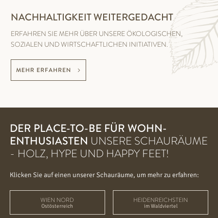
NACHHALTIGKEIT WEITERGEDACHT
ERFAHREN SIE MEHR ÜBER UNSERE ÖKOLOGISCHEN,
SOZIALEN UND WIRTSCHAFTLICHEN INITIATIVEN.
MEHR ERFAHREN
DER PLACE-TO-BE FÜR WOHN-
ENTHUSIASTEN
UNSERE SCHAURÄUME
- HOLZ, HYPE UND HAPPY FEET!
Klicken Sie auf einen unserer Schauräume, um mehr zu erfahren:
WIEN NORD
HEIDENREICHSTEIN
Ostösterreich
im Waldviertel