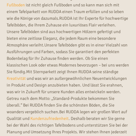
Fußboden
ist nicht gleich Fußboden und so kann man sich mit
einem Tafelparkett von RUDDA einen Traum erfüllen und so leben
wie die Könige von dazumals.RUDDA ist Ihr Experte für hochwertige
Tafelböden, die Ihrem Zuhause ein luxuriöses Flair verleihen.
Unsere Tafelböden sind aus hochwertigen Hölzern gefertigt und
bieten eine zeitlose Eleganz, die jedem Raum eine besondere
Atmosphäre verleiht.Unsere Tafelböden gibt es in einer Vielzahl von
Ausführungen und Farben, sodass Sie garantiert den perfekten
Bodenbelag für Ihr Zuhause finden werden. Ob Sie einen
klassischen Look oder etwas Modernes bevorzugen – bei uns werden
Sie fündig.Mit Sternparkett zeigt Ihnen RUDDA seine ständige
Kreativität
und was wir an außergewöhnlichen Neuentwicklungen
in Produkt und Design anzubieten haben. Und lässt Sie erahnen,
was wir in Zukunft für unsere Kunden alles entwickeln werden.
Getreu nach dem Motto: „Standard-Produkte bekommen Sie
überall.“ Bei RUDDA finden Sie die schönsten Böden, die Sie
woanders vergeblich suchen.Bei RUDDA legen wir großen Wert auf
Qualität und
Kundenzufriedenheit
. Deshalb beraten wir Sie gerne
bei der Wahl des richtigen Tafelbodens und unterstützen Sie bei der
Planung und Umsetzung Ihres Projekts. Wir stehen Ihnen jederzeit