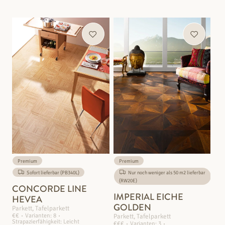
Premium
Premium
Sofort lieferbar (PB340L)
Nur noch weniger als 50 m2 lieferbar
(RW20E)
CONCORDE LINE
IMPERIAL EICHE
HEVEA
GOLDEN
Parkett, Tafelparkett
€€
Varianten: 8
Parkett, Tafelparkett
Strapazierfähigkeit: Leicht
€€€
Varianten: 3