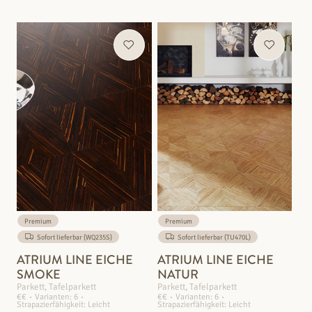
Premium
Premium
Sofort lieferbar (WQ235S)
Sofort lieferbar (TU470L)
ATRIUM LINE EICHE
ATRIUM LINE EICHE
SMOKE
NATUR
Parkett, Tafelparkett
Parkett, Tafelparkett
€€
Varianten: 6
€€
Varianten: 6
Strapazierfähigkeit: Leicht
Strapazierfähigkeit: Leicht