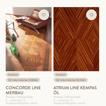
Premium
Premium
Sofort lieferbar (ZE890A)
Sofort lieferbar (SE790C)
CONCORDE LINE
ATRIUM LINE KEMPAS
MERBAU
ÖL
Parkett, Tafelparkett
Parkett, Tafelparkett
€
Varianten: 8
€
Varianten: 6
Strapazierfähigkeit: Leicht
Strapazierfähigkeit: Leicht