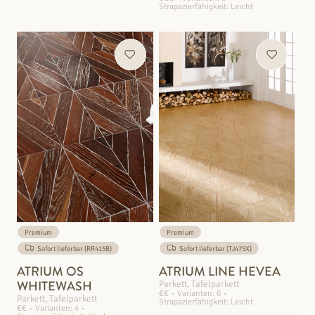
Strapazierfähigkeit: Leicht
Premium
Premium
Sofort lieferbar (RR415B)
Sofort lieferbar (TJ475X)
ATRIUM OS
ATRIUM LINE HEVEA
WHITEWASH
Parkett, Tafelparkett
€€
Varianten: 6
Parkett, Tafelparkett
Strapazierfähigkeit: Leicht
€€
Varianten: 4