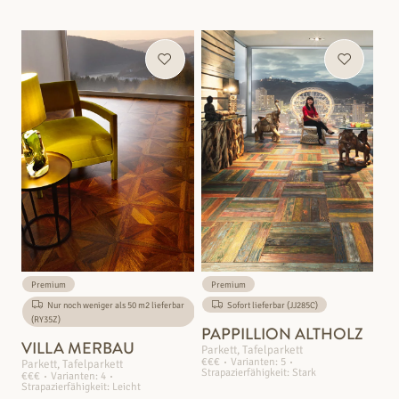
Premium
Premium
Nur noch weniger als 50 m2 lieferbar
Sofort lieferbar (JJ285C)
(RY35Z)
PAPPILLION ALTHOLZ
VILLA MERBAU
Parkett, Tafelparkett
€€€
Varianten: 5
Parkett, Tafelparkett
Strapazierfähigkeit: Stark
€€€
Varianten: 4
Strapazierfähigkeit: Leicht