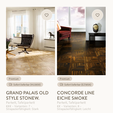
Premium
Premium
Sofort lieferbar (HU265X)
Sofort lieferbar (EZ565A)
GRAND PALAIS OLD
CONCORDE LINE
STYLE STONEW.
EICHE SMOKE
Parkett, Tafelparkett
Parkett, Tafelparkett
€€€
Varianten: 7
€€
Varianten: 8
Strapazierfähigkeit: Stark
Strapazierfähigkeit: Leicht