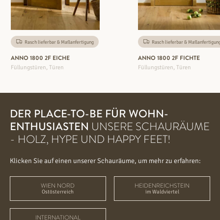
Rasch lieferbar & Maßanfertigung
Rasch lieferbar & Maßanfertigun
ANNO 1800 2F EICHE
ANNO 1800 2F FICHTE
Füllungstüren, Türen
Füllungstüren, Türen
DER PLACE-TO-BE FÜR WOHN-
ENTHUSIASTEN
UNSERE SCHAURÄUME
- HOLZ, HYPE UND HAPPY FEET!
Klicken Sie auf einen unserer Schauräume, um mehr zu erfahren:
WIEN NORD
HEIDENREICHSTEIN
Ostösterreich
im Waldviertel
INTERNATIONAL