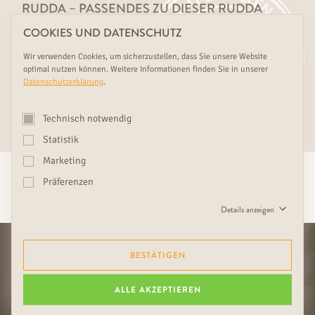
RUDDA – PASSENDES ZU DIESER RUDDA
INNENTÜR
COOKIES UND DATENSCHUTZ
Endecken Sie bei RUDDA harmonisch passende Parkettböden,
Wir verwenden Cookies, um sicherzustellen, dass Sie unsere Website
Wandverkleidungen und Trittstufen zu diesem besonderen
optimal nutzen können. Weitere Informationen finden Sie in unserer
Innentürmodell.
Datenschutzerklärung
.
MEHR ÜBER RUDDA MIX & MATCH ERFAHREN
Technisch notwendig
Statistik
Marketing
Präferenzen
IHRE
RUDDA-VORTEILE
Details anzeigen
BESTÄTIGEN
ALLE AKZEPTIEREN
HOCHWERTIGE VERARBEITUNG
INNENTÜREN, PARKETT & WAND
UND ERFÜLLUNG VON
AUS DEMSELBEN HOLZ