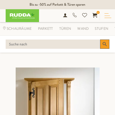
Bis zu -50% auf Parkett & Türen sparen
0
SCHAURÄUME
PARKETT
TÜREN
WAND
STUFEN
Search Button
SEARCH
FOR: