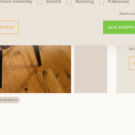
hnisch notwendig
Statistik
Marketing
Präferenzen
GA
Details an
RU
I
ÄTIGEN
ALLE AKZEPT
End
Par
bes
bar (KI1000+Y)