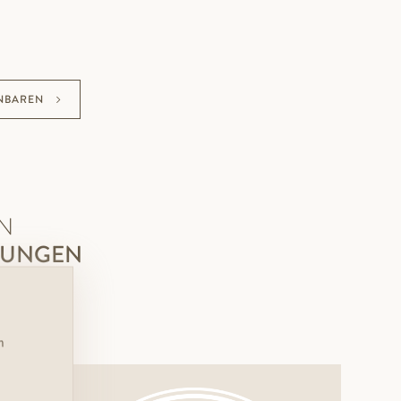
NBAREN
N
ZUNGEN
n