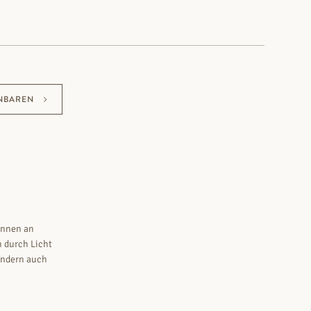
NBAREN
innen an
n durch Licht
ondern auch