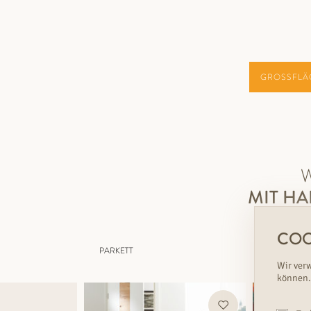
GROSSFLÄ
MIT H
COO
PARKETT
Wir ver
können.