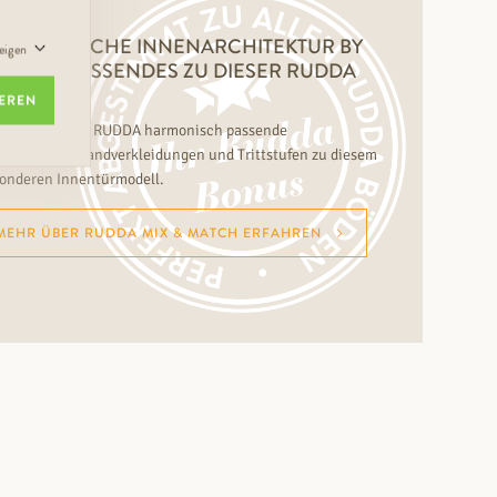
NZHEITLICHE INNENARCHITEKTUR BY
zeigen
DDA – PASSENDES ZU DIESER RUDDA
NNENTÜR
IEREN
ecken Sie bei RUDDA harmonisch passende
kettböden, Wandverkleidungen und Trittstufen zu diesem
onderen Innentürmodell.
MEHR ÜBER RUDDA MIX & MATCH ERFAHREN
Nur noch weniger als 50 m2 lieferbar (DF10L)
CADIZ-R