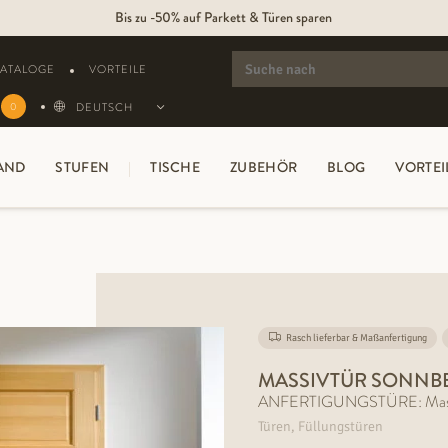
Bis zu -50% auf Parkett & Türen sparen
SEARCH
FOR:
KATALOGE
VORTEILE
DEUTSCH
0
AND
STUFEN
TISCHE
ZUBEHÖR
BLOG
VORTEI
Rasch lieferbar & Maßanfertigung
MASSIVTÜR SONNBE
ANFERTIGUNGSTÜRE: Massivh
Türen, Füllungstüren