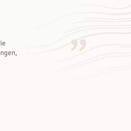
ie
ungen,