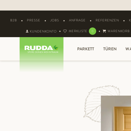
B2B
PRESSE
JOBS
ANFRAGE
REFERENZEN
MERKLISTE
WARENKORB
KUNDENKONTO
0
PARKETT
TÜREN
W