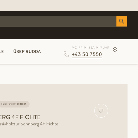
Search Button
MO-FR: 9-18 SA: 9-17 UHR
LE
ÜBER RUDDA
+43 50 7550
Exklusiv bei RUDDA
RG 4F FICHTE
olztür Sonnberg 4F Fichte