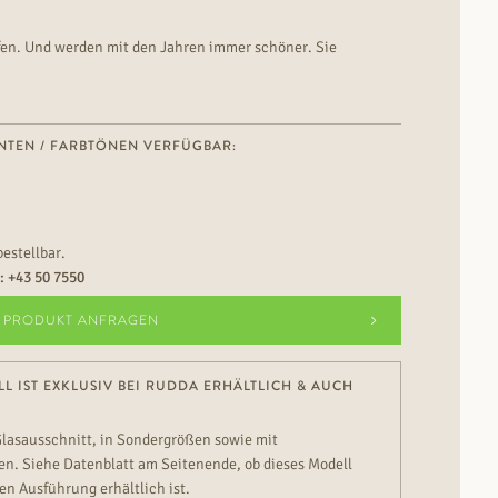
ifen. Und werden mit den Jahren immer schöner. Sie
e Massivholztüren von RUDDA.
NTEN / FARBTÖNEN VERFÜGBAR:
bestellbar.
n:
+43 50 7550
PRODUKT ANFRAGEN
L IST EXKLUSIV BEI RUDDA ERHÄLTLICH & AUCH
Glasausschnitt, in Sondergrößen sowie mit
n. Siehe Datenblatt am Seitenende, ob dieses Modell
en Ausführung erhältlich ist.