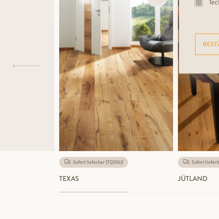
Tec
BEST
Sofort lieferbar (TQ330J)
Sofort liefer
TEXAS
JÜTLAND