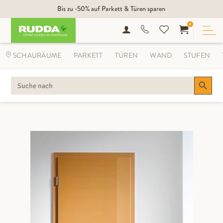
Bis zu -50% auf Parkett & Türen sparen
0
SCHAURÄUME
PARKETT
TÜREN
WAND
STUFEN
Search Button
SEARCH
FOR: