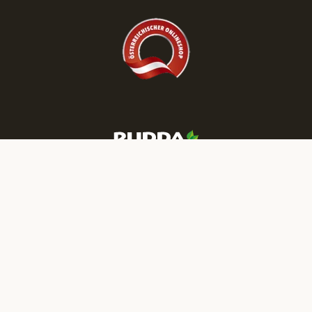
Mehr RUDDA Wohnträume finden Sie auf unseren Social-Media-
Kanälen:
IMPRESSUM
DATENSCHUTZ
NEWSLETTER
JOBS