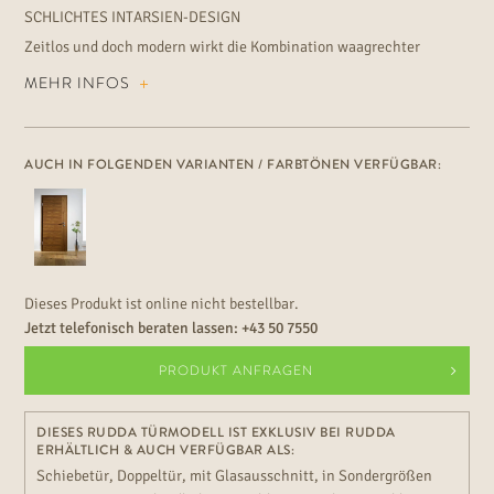
SCHLICHTES INTARSIEN-DESIGN
Zeitlos und doch modern wirkt die Kombination waagrechter
Furnierung mit schlossseitigen Friesstreifen. Die schön gerundeten
MEHR INFOS
Türkanten fühlen sich nicht nur angenehm an, sondern passen
auch ideal zu den runden Verkleidungen der Türzargen.
AUCH IN FOLGENDEN VARIANTEN / FARBTÖNEN VERFÜGBAR:
Dieses Produkt ist online nicht bestellbar.
Jetzt telefonisch beraten lassen:
+43 50 7550
PRODUKT ANFRAGEN
DIESES RUDDA TÜRMODELL IST EXKLUSIV BEI RUDDA
ERHÄLTLICH & AUCH VERFÜGBAR ALS:
Schiebetür, Doppeltür, mit Glasausschnitt, in Sondergrößen