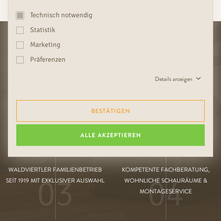
IHRE
RUDDA-VORTEILE
Technisch notwendig
Statistik
Marketing
Präferenzen
HOCHWERTIGE VERARBEITUNG
INNENTÜREN, PARKETT & WAND
01
02
Details anzeigen
UND ERFÜLLUNG VON
AUS DEMSELBEN HOLZ
SONDERWÜNSCHEN
BESTÄTIGEN
ALLE AKZEPTIEREN
WALDVIERTLER FAMILIENBETRIEB
KOMPETENTE FACHBERATUNG,
03
04
SEIT 1919 MIT EXKLUSIVER AUSWAHL
WOHNLICHE SCHAURÄUME &
MONTAGESERVICE