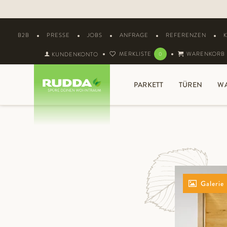
B2B
PRESSE
JOBS
ANFRAGE
REFERENZEN
MERKLISTE
WARENKORB
KUNDENKONTO
0
PARKETT
TÜREN
W
Galerie