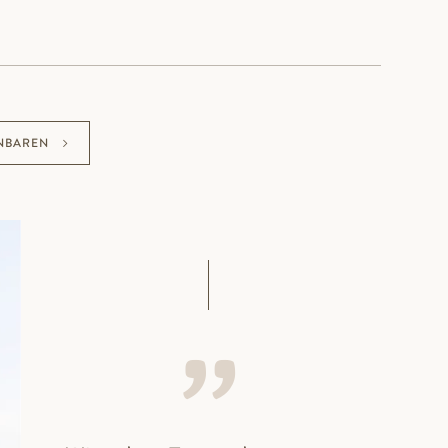
NBAREN
Furnier-Designtür Riva Asteiche querfurniert
mit schmalem, mittlerem Glasstreifen