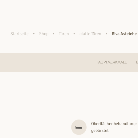
•
•
•
•
Startseite
Shop
Türen
glatte Türen
Riva Asteiche
HAUPTMERKMALE
Oberflächenbehandlung:
gebürstet