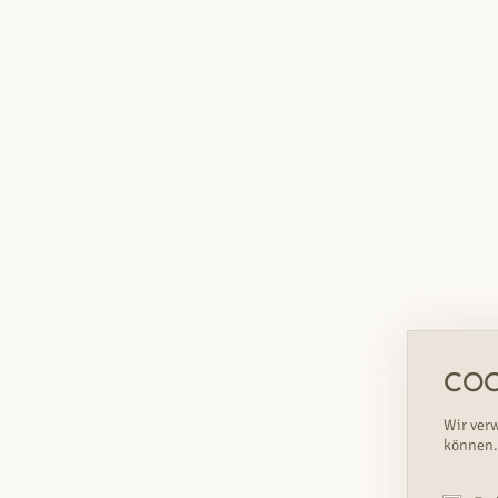
COO
Wir ver
können.