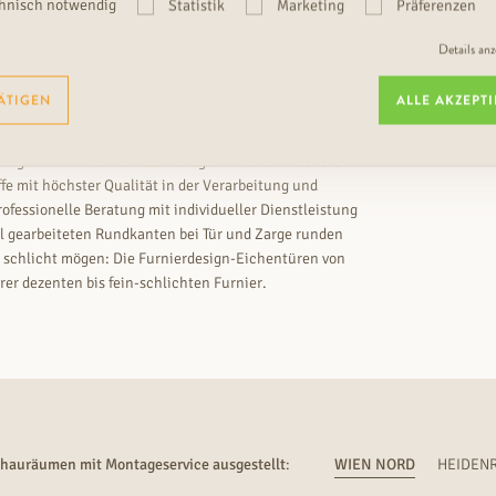
hnisch notwendig
Statistik
Marketing
Präferenzen
Details an
ÄTIGEN
ALLE AKZEPT
.
ign mit innovativer Technologie und stellt höchste
e mit höchster Qualität in der Verarbeitung und
rofessionelle Beratung mit individueller Dienstleistung
ll gearbeiteten Rundkanten bei Tür und Zarge runden
rn schlicht mögen: Die Furnierdesign-Eichentüren von
r dezenten bis fein-schlichten Furnier.
chauräumen mit Montageservice ausgestellt
:
WIEN NORD
HEIDENR