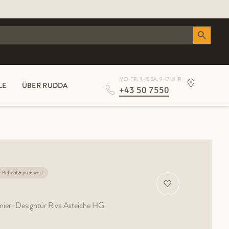
Search Button
MO-FR: 9-18 SA: 9-17 UHR
LE
ÜBER RUDDA
+43 50 7550
Beliebt & preiswert
-Designtür Riva Asteiche HG