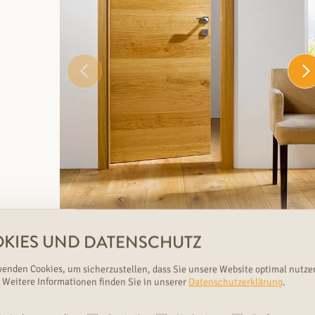
KIES UND DATENSCHUTZ
Furnier-Designtür Riva Asteiche querfurniert
wenden Cookies, um sicherzustellen, dass Sie unsere Website optimal nutze
mit schöner Rundkante und stabiler
 Weitere Informationen finden Sie in unserer
Datenschutzerklärung
.
Röhrenspan-Mittellage