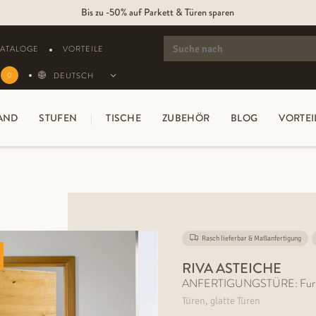
Bis zu -50% auf Parkett & Türen sparen
SEARCH
FOR:
KATALOGE
VORTEILE
DEUTSCH
0
AND
STUFEN
TISCHE
ZUBEHÖR
BLOG
VORTEI
Rasch lieferbar & Maßanfertigung
RIVA ASTEICHE
ANFERTIGUNGSTÜRE: Furnier
Türen, glatte Türen