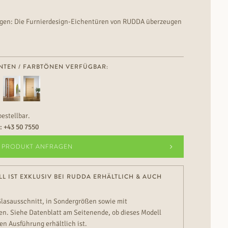
 mögen: Die Furnierdesign-Eichentüren von RUDDA überzeugen
bis fein-schlichten Furnier.
NTEN / FARBTÖNEN VERFÜGBAR:
bestellbar.
n:
+43 50 7550
PRODUKT ANFRAGEN
L IST EXKLUSIV BEI RUDDA ERHÄLTLICH & AUCH
Glasausschnitt, in Sondergrößen sowie mit
n. Siehe Datenblatt am Seitenende, ob dieses Modell
en Ausführung erhältlich ist.