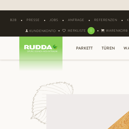
B2B
PRESSE
JOBS
ANFRAGE
REFERENZEN
MERKLISTE
WARENKORB
KUNDENKONTO
0
PARKETT
TÜREN
W