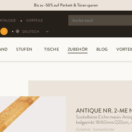
Bis zu -50% auf Parkett & Türen sparen
SEARCH
FOR:
KATALOGE
VORTEILE
DEUTSCH
0
AND
STUFEN
TISCHE
ZUBEHÖR
BLOG
VORTEI
ANTIQUE NR. 2-ME 
Sockelleiste Eiche massiv Anti
keilgezinkt 18/60mm/220cm, m
Zubehör, Sockelleiste