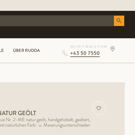
Search Button
MO-FR: 9-18 SA: 9-17 UHR
LE
ÜBER RUDDA
+43 50 7550
NATUR GEÖLT
que Nr. 2-ME natur geölt, handgehobelt, gealtert,
it natürlichen Farb- u. Maserungsunterschieden