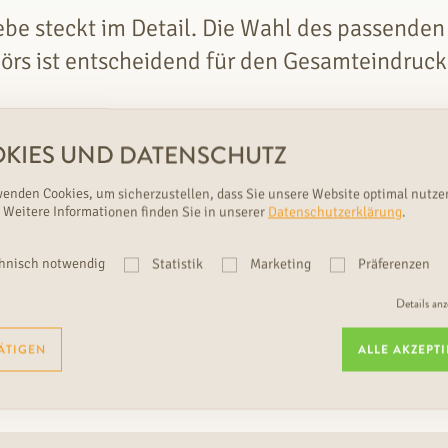
ebe steckt im Detail. Die Wahl des passenden
rs ist entscheidend für den Gesamteindruck
rich Rudda, Geschäftsführer
KIES UND DATENSCHUTZ
wenden Cookies, um sicherzustellen, dass Sie unsere Website optimal nutze
 Weitere Informationen finden Sie in unserer
Datenschutzerklärung
.
hnisch notwendig
Statistik
Marketing
Präferenzen
Details an
ÄTIGEN
ALLE AKZEPT
TT ZU
RUDDA
ANTIQUE NR. 2-ME NA