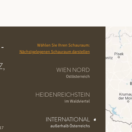
-
Wählen Sie Ihren Schauraum:
Nächstgelegenen Schauraum darstellen
,
WIEN NORD
Ostösterreich
HEIDENREICHSTEIN
im Waldviertel
INTERNATIONAL
außerhalb Österreichs
 17