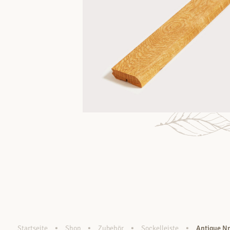
•
•
•
•
Startseite
Shop
Zubehör
Sockelleiste
Antique Nr.