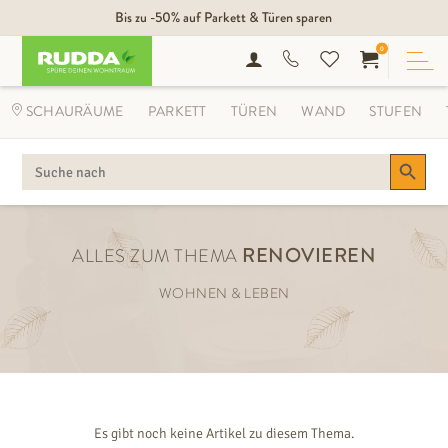
Bis zu -50% auf Parkett & Türen sparen
0
SCHAURÄUME
PARKETT
TÜREN
WAND
STUFEN
Search Button
SEARCH
FOR:
RENOVIEREN
ALLES ZUM THEMA
WOHNEN & LEBEN
Es gibt noch keine Artikel zu diesem Thema.