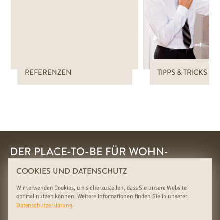
REFERENZEN
TIPPS & TRICKS
DER PLACE-TO-BE FÜR WOHN-
ENTHUSIASTEN
UNSERE SCHAURÄUME
COOKIES UND DATENSCHUTZ
- HOLZ, HYPE UND HAPPY FEET!
Wir verwenden Cookies, um sicherzustellen, dass Sie unsere Website
optimal nutzen können. Weitere Informationen finden Sie in unserer
Klicken Sie auf einen unserer Schauräume, um mehr zu erfahren:
Datenschutzerklärung
.