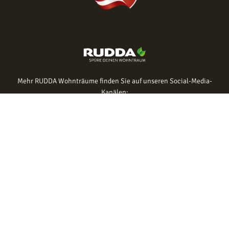
Mehr RUDDA Wohnträume finden Sie auf unseren Social-Media-
Kanälen:
IMPRESSUM
DATENSCHUTZ
NEWSLETTER
JOBS
PRESSE
B2B
KATALOGBESTELLUNG
TERMIN VEREINBAREN
ANFRAGE
FEEDBACK