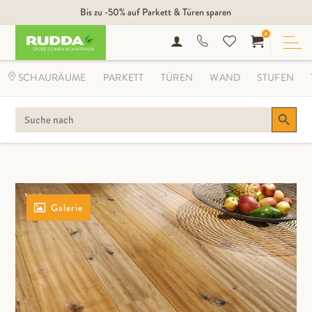
Bis zu -50% auf Parkett & Türen sparen
0
SCHAURÄUME
PARKETT
TÜREN
WAND
STUFEN
Search Button
SEARCH
FOR:
Galerie