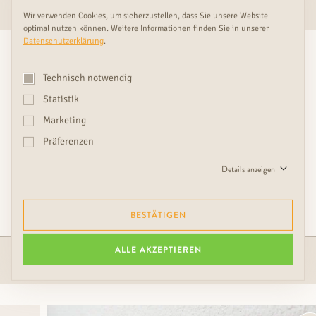
Wir verwenden Cookies, um sicherzustellen, dass Sie unsere Website
optimal nutzen können. Weitere Informationen finden Sie in unserer
Datenschutzerklärung
.
GROSSFLÄCHIG IM RUDDA S
CHAURAUM ANSEHEN
Technisch notwendig
Statistik
BERATUNG VEREINBAREN
Marketing
Präferenzen
WIR BIETEN IHNEN GESAMTLÖSUNGEN
Details anzeigen
MIT HARMONISCH ABGESTIMMTEN
ERGÄNZUNGEN
BESTÄTIGEN
ALLE AKZEPTIEREN
KLEBSTOFF & LEIME
ZUBEHÖR