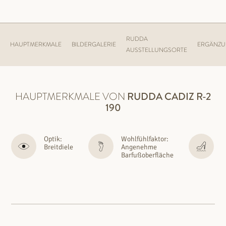
RUDDA
HAUPTMERKMALE
BILDERGALERIE
ERGÄNZ
AUSSTELLUNGSORTE
HAUPTMERKMALE VON
RUDDA
CADIZ R-2
190
Optik:
Wohlfühlfaktor:
S
Breitdiele
Angenehme
M
Barfußoberfläche