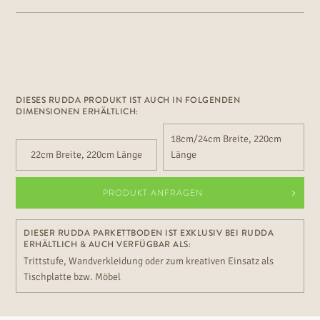
Maserungsunterschieden Verlegung: schwimmend oder vollflächig
verklebt für Fußbodenheizung geeignet. Für angenehmes Barfuß-
Feeling im gesamten Wohnbereich und leichten Objektbereich.
Dieser Boden bei Parkettaktion immer besonders günstig.
DIESES RUDDA PRODUKT IST AUCH IN FOLGENDEN
DIMENSIONEN ERHÄLTLICH:
18cm/24cm Breite, 220cm
22cm Breite, 220cm Länge
Länge
PRODUKT ANFRAGEN
DIESER RUDDA PARKETTBODEN IST EXKLUSIV BEI RUDDA
ERHÄLTLICH & AUCH VERFÜGBAR ALS:
Trittstufe, Wandverkleidung oder zum kreativen Einsatz als
Tischplatte bzw. Möbel