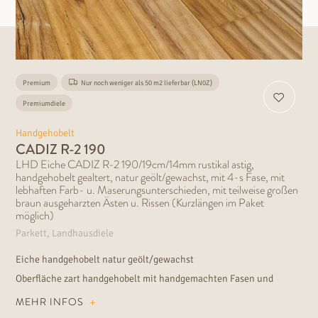
Premium
Nur noch weniger als 50 m2 lieferbar (LN0Z)
Premiumdiele
Handgehobelt
CADIZ R-2 190
LHD Eiche CADIZ R-2 190/19cm/14mm rustikal astig,
handgehobelt gealtert, natur geölt/gewachst, mit 4-s Fase, mit
lebhaften Farb- u. Maserungsunterschieden, mit teilweise großen
braun ausgeharzten Ästen u. Rissen (Kurzlängen im Paket
möglich)
Parkett, Landhausdiele
Eiche handgehobelt natur geölt/gewachst
Oberfläche zart handgehobelt mit handgemachten Fasen und
dunkel ausgeharzten Rissen und Ästen
MEHR INFOS
Holzsortierung astig mit natürlich, lebendigen Farb- und