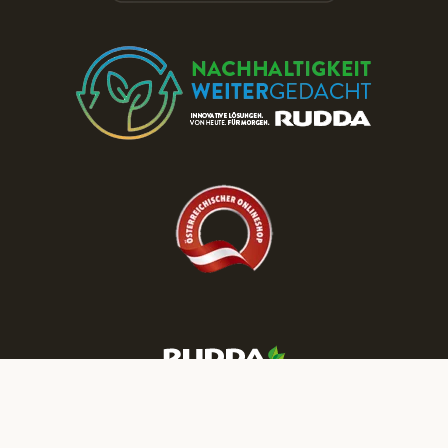
Besuchen Sie die RUDDA Schauräume
und entdecken Sie Parkett & Türen zu
reduzierten Preisen!
JETZT TERMIN BUCHEN
Mehr RUDDA Wohnträume finden Sie auf unseren Social-Media-
Kanälen: