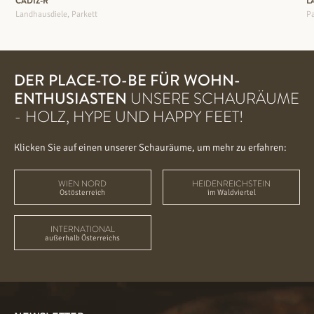
CADIZ-R
L
Landhausdiele, Parkett
P
DER PLACE-TO-BE FÜR WOHN-
ENTHUSIASTEN
UNSERE SCHAURÄUME
- HOLZ, HYPE UND HAPPY FEET!
Klicken Sie auf einen unserer Schauräume, um mehr zu erfahren:
WIEN NORD
HEIDENREICHSTEIN
Ostösterreich
im Waldviertel
INTERNATIONAL
außerhalb Österreichs