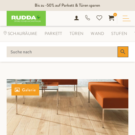
Bis zu -50% auf Parkett & Türen sparen
0
SCHAURÄUME
PARKETT
TÜREN
WAND
STUFEN
Search Button
SEARCH
FOR:
Galerie