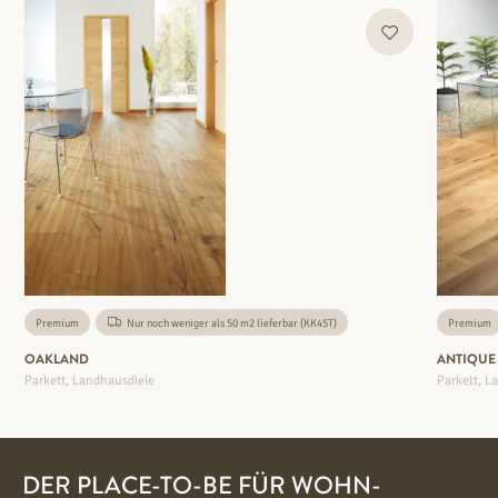
Premium
Nur noch weniger als 50 m2 lieferbar (KK45T)
Premium
OAKLAND
ANTIQUE
Parkett, Landhausdiele
Parkett, L
DER PLACE-TO-BE FÜR WOHN-