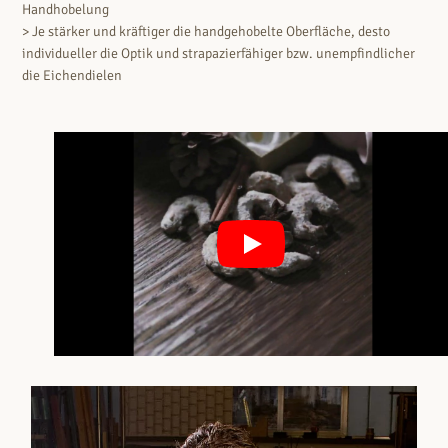
Handhobelung
> Je stärker und kräftiger die handgehobelte Oberfläche, desto
individueller die Optik und strapazierfähiger bzw. unempfindlicher
die Eichendielen