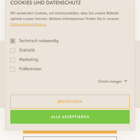
COOKIES UND DATENSCHUTZ
Wir verwenden Cookies, um sicherzustellen, dass Sie unsere Website
optimal nutzen können. Weitere Informationen finden Sie in unserer
Datenschutzerklärung
.
Technisch notwendig
Statistik
Dieses RUDDA Produkt ist
exklusiv in folgenden RUDDA
Marketing
Schauräumen mit Montageservice ausgestellt
:
Präferenzen
Klicken Sie auf einen unserer Schauräume, um mehr zu erfahren:
Details anzeigen
WIEN NORD
HEIDENREICHSTEIN
BESTÄTIGEN
ALLE AKZEPTIEREN
GROSSFLÄCHIG IM RUDDA S
CHAURAUM ANSEHEN