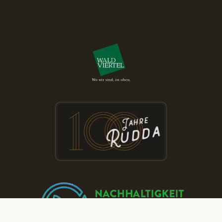
Besuchen Sie die RUDDA Schauräume
und entdecken Sie Parkett & Türen zu
reduzierten Preisen!
JETZT TERMIN BUCHEN