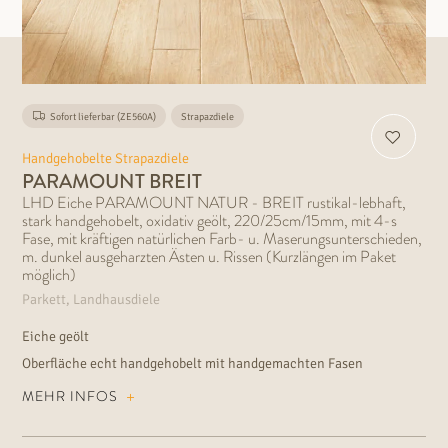
Sofort lieferbar (ZE560A)
Strapazdiele
Handgehobelte Strapazdiele
PARAMOUNT BREIT
LHD Eiche PARAMOUNT NATUR - BREIT rustikal-lebhaft,
stark handgehobelt, oxidativ geölt, 220/25cm/15mm, mit 4-s
Fase, mit kräftigen natürlichen Farb- u. Maserungsunterschieden,
m. dunkel ausgeharzten Ästen u. Rissen (Kurzlängen im Paket
möglich)
Parkett, Landhausdiele
Eiche geölt
Oberfläche echt handgehobelt mit handgemachten Fasen
Holzsortierung lebendig astig mit braun ausgeharzten Rissen und
MEHR INFOS
Ästen Sowohl für die schwimmende als auch für die vollflächige
Verklebung auf Fußbodenheizung geeignet. Ideal für den