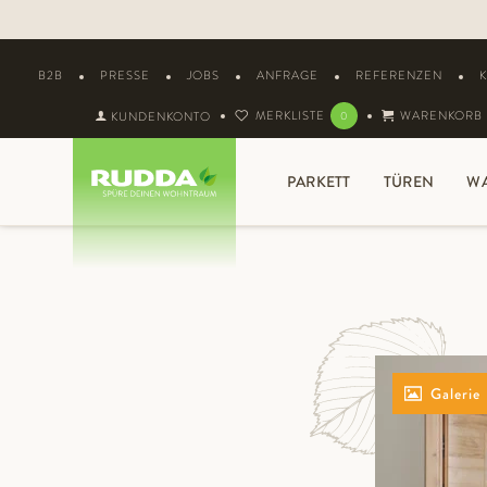
B2B
PRESSE
JOBS
ANFRAGE
REFERENZEN
MERKLISTE
WARENKORB
KUNDENKONTO
0
PARKETT
TÜREN
W
Galerie