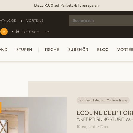
Bis zu -50% auf Parkett & Türen sparen
SEARCH
FOR:
KATALOGE
VORTEILE
DEUTSCH
0
AND
STUFEN
TISCHE
ZUBEHÖR
BLOG
VORTEI
Rasch lieferbar & Maßanfertigung
ECOLINE DEEP FORE
ANFERTIGUNGSTÜRE: Massivh
Türen, glatte Türen