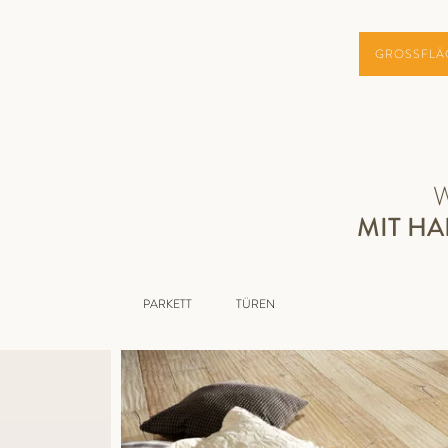
GROSSFLÄ
MIT H
PARKETT
TÜREN