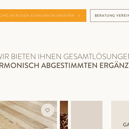
CHIG IM RUDDA SCHAURAUM ANSEHEN
BERATUNG VEREI
WIR BIETEN IHNEN GESAMTLÖSUNGE
ARMONISCH ABGESTIMMTEN ERGÄN
GA