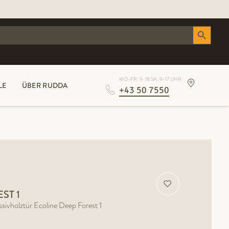
Search Button
MO-FR: 9-18 SA: 9-17 UHR
LE
ÜBER RUDDA
+43 50 7550
ST 1
olztür Ecoline Deep Forest 1