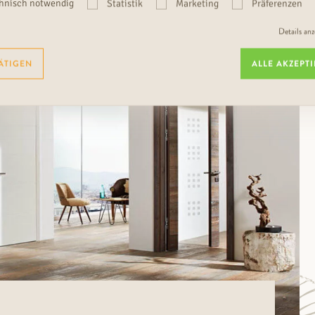
iche antikweiß mit Glassprossenrahmen
hnisch notwendig
Statistik
Marketing
Präferenzen
Details an
ÄTIGEN
ALLE AKZEPT