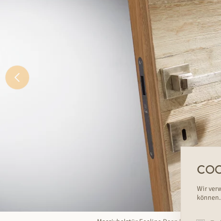
COO
Wir ver
können.