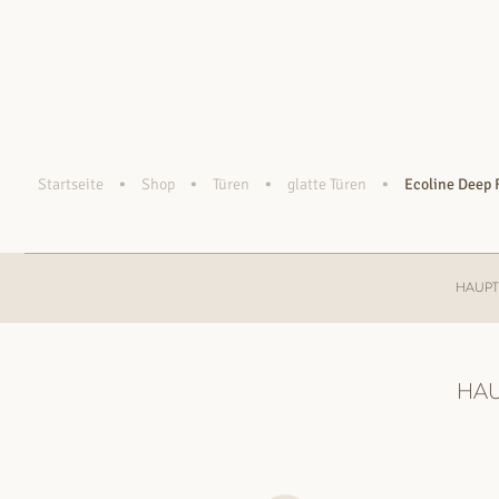
•
•
•
•
Startseite
Shop
Türen
glatte Türen
Ecoline Deep F
HAUPT
HA