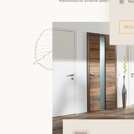
Massivholztür Ecoline Deep Forest Nr.1 E
Tec
BEST
Wohnstile