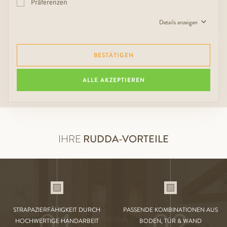
RUDDA – PASSENDES ZU DIESEM RUDDA
Präferenzen
PARKETT
Details anzeigen
Wir beraten Sie gerne über Ihre ganzheitlichen
Wohnraumgestaltung mit RUDDA Türen, Wandverkleidungen
und Trittstufen aus demselben Holz oder im gelungen Kontrast.
BESTÄTIGEN
MEHR ÜBER RUDDA MIX & MATCH ERFAHREN
ALLE AKZEPTIEREN
IHRE
RUDDA-VORTEILE
01
02
STRAPAZIERFÄHIGKEIT DURCH
PASSENDE KOMBINATIONEN AUS
HOCHWERTIGE HANDARBEIT
BODEN, TÜR & WAND