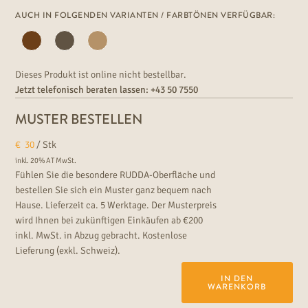
strapazierfähige Landhausdiele ideal für stark strapazierte Wohn-
AUCH IN FOLGENDEN VARIANTEN / FARBTÖNEN VERFÜGBAR:
und Objektbereiche. Ein wahrlich prächtige rustikale Landhaus-
Eichendiele, besonders günstig der Eichen-Parkett Preis.
Dieses Produkt ist online nicht bestellbar.
Jetzt telefonisch beraten lassen:
+43 50 7550
MUSTER BESTELLEN
€
30
/ Stk
inkl. 20% AT MwSt.
Fühlen Sie die besondere RUDDA-Oberfläche und
bestellen Sie sich ein Muster ganz bequem nach
Hause. Lieferzeit ca. 5 Werktage. Der Musterpreis
wird Ihnen bei zukünftigen Einkäufen ab €200
inkl. MwSt. in Abzug gebracht. Kostenlose
Lieferung (exkl. Schweiz).
IN DEN
WARENKORB