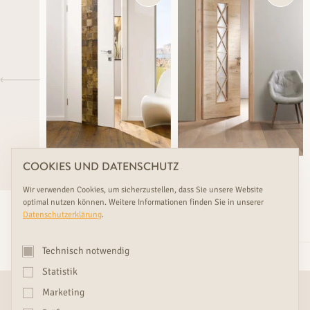
COOKIES UND DATENSCHUTZ
Premium
Rasch lieferbar &
Wir verwenden Cookies, um sicherzustellen, dass Sie unsere Website
Maßanfertigung
Rasch lieferbar &
optimal nutzen können. Weitere Informationen finden Sie in unserer
Maßanfertigung
ECOLINE DEEP FOREST 1
Datenschutzerklärung
.
MULTISTILE SILBERMINE
WÜRFEL
Technisch notwendig
Statistik
Marketing
GANZHEITLICHE INNENARCHITEKTUR BY