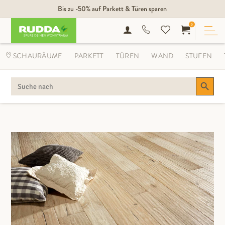
Bis zu -50% auf Parkett & Türen sparen
0
SCHAURÄUME
PARKETT
TÜREN
WAND
STUFEN
Search Button
SEARCH
FOR: