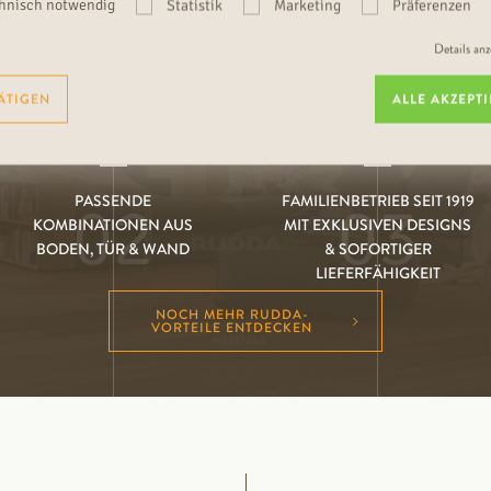
IHRE
RUDDA-VORTEILE
hnisch notwendig
Statistik
Marketing
Präferenzen
Details an
ÄTIGEN
ALLE AKZEPT
PASSENDE
FAMILIENBETRIEB SEIT 1919
02
03
KOMBINATIONEN AUS
MIT EXKLUSIVEN DESIGNS
BODEN, TÜR & WAND
& SOFORTIGER
LIEFERFÄHIGKEIT
NOCH MEHR RUDDA-
VORTEILE ENTDECKEN