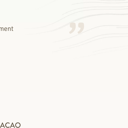
ement
CACAO