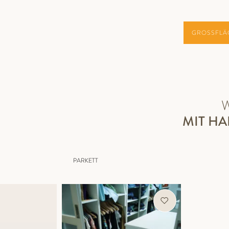
GROSSFLÄ
MIT H
PARKETT