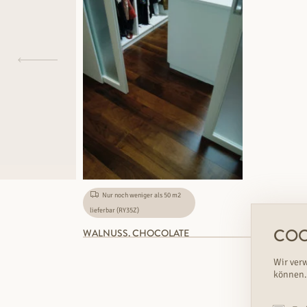
Nur noch weniger als 50 m2
lieferbar (RY35Z)
COO
WALNUSS, CHOCOLATE
Wir ver
können.