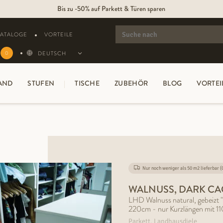
Bis zu -50% auf Parkett & Türen sparen
SEARCH
FOR:
KATALOGE
VORTEILE
DEUTSCH
0
AND
STUFEN
TISCHE
ZUBEHÖR
BLOG
VORTEI
Nur noch weniger als 50 m2 lieferbar 
WALNUSS, DARK C
LHD Walnuss natural, gebeizt 
220cm - nur Kurzlängen mit 1
Parkett, Landhausdiele