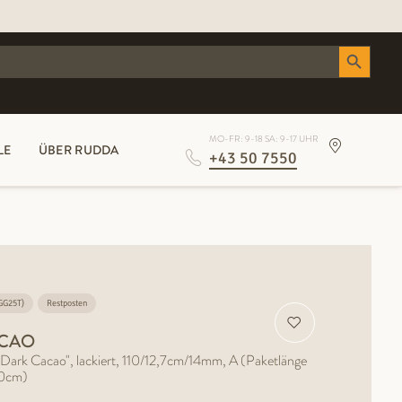
Search Button
MO-FR: 9-18 SA: 9-17 UHR
LE
ÜBER RUDDA
+43 50 7550
(GG25T)
Restposten
ACAO
"Dark Cacao", lackiert, 110/12,7cm/14mm, A (Paketlänge
10cm)