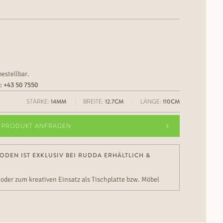
bestellbar.
n:
+43 50 7550
STÄRKE:
14MM
BREITE:
12.7CM
LÄNGE:
110CM
PRODUKT ANFRAGEN
ODEN IST EXKLUSIV BEI RUDDA ERHÄLTLICH &
oder zum kreativen Einsatz als Tischplatte bzw. Möbel