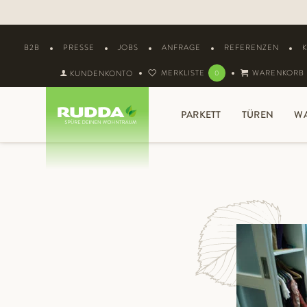
B2B
PRESSE
JOBS
ANFRAGE
REFERENZEN
MERKLISTE
WARENKORB
KUNDENKONTO
0
PARKETT
TÜREN
W