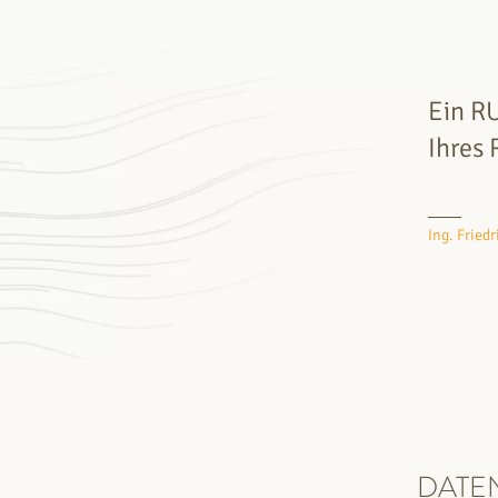
Ein R
Ihres 
Ing. Fried
DATE