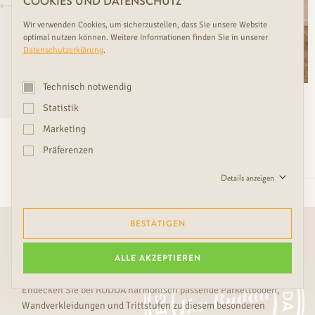
COOKIES UND DATENSCHUTZ
Wir verwenden Cookies, um sicherzustellen, dass Sie unsere Website
optimal nutzen können. Weitere Informationen finden Sie in unserer
Datenschutzerklärung
.
Technisch notwendig
Premium
Premium
Statistik
Nur noch
Sofort lieferbar
Marketing
weniger als 50 m2
(QL600R)
Präferenzen
lieferbar (KK45T)
IMPERIAL HISTORY-R
OAKLAND
Details anzeigen
BESTÄTIGEN
GANZHEITLICHE INNENARCHITEKTUR BY
RUDDA – PASSENDES ZU DIESER RUDDA
ALLE AKZEPTIEREN
INNENTÜR
Endecken Sie bei RUDDA harmonisch passende Parkettböden,
Wandverkleidungen und Trittstufen zu diesem besonderen