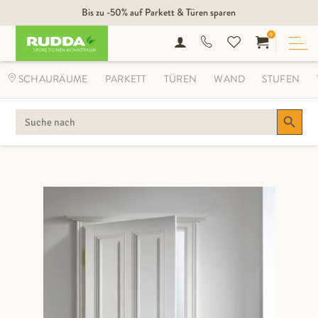
Bis zu -50% auf Parkett & Türen sparen
0
SCHAURÄUME
PARKETT
TÜREN
WAND
STUFEN
Search Button
SEARCH
FOR: