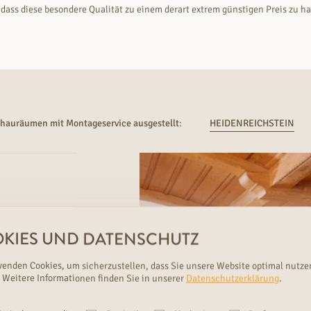
 dass diese besondere Qualität zu einem derart extrem günstigen Preis zu ha
chauräumen mit Montageservice ausgestellt
:
HEIDENREICHSTEIN
RUDDA Produkte
KIES UND DATENSCHUTZ
ind exklusiv bei
RUDDA
wenden Cookies, um sicherzustellen, dass Sie unsere Website optimal nutze
rhältlich.
 Weitere Informationen finden Sie in unserer
Datenschutzerklärung
.
 - 12 & 13 - 18
Uhr
 - 12 Uhr