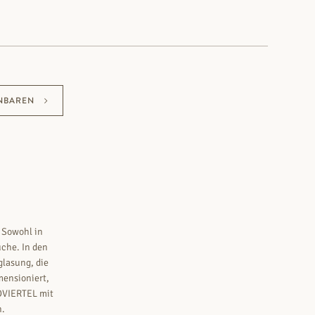
NBAREN
 Sowohl in
üche. In den
glasung, die
mensioniert,
DVIERTEL mit
n.