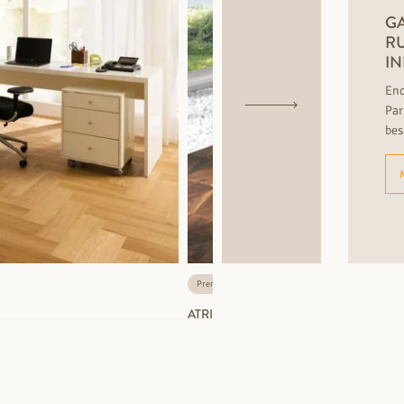
GA
RU
I
End
Par
bes
Premium
Nur noch weniger als 50 m2 lieferb
ATRIUM OS GOLDEN