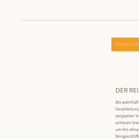
GROSSFLÄ
DER RE
Als wahrhaf
Verarbeitung
verglasten V
schönen brei
um ihn ohne
feingeschlif