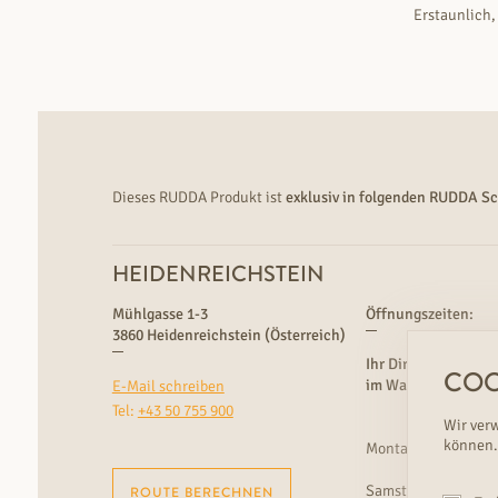
Erstaunlich,
Dieses RUDDA Produkt ist
exklusiv in folgenden RUDDA S
HEIDENREICHSTEIN
Mühlgasse 1-3
Öffnungszeiten:
3860 Heidenreichstein (Österreich)
Ihr Direktverkauf
COO
im Waldviertel
s
E-Mail schreiben
Tel:
+43 50 755 900
Wir ver
e
können.
Montag - Freitag
9
Samstag
9
ROUTE BERECHNEN