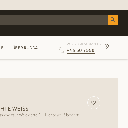
Search Button
MO-FR: 9-18 SA: 9-17 UHR
LE
ÜBER RUDDA
+43 50 7550
HTE WEISS
ztür Waldviertel 2F Fichte weiß lackiert