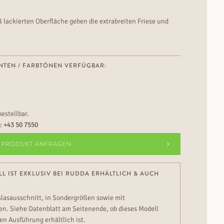
lackierten Oberfläche geben die extrabreiten Friese und
ten Feinschliff und Stabilität.
NTEN / FARBTÖNEN VERFÜGBAR:
bestellbar.
n:
+43 50 7550
PRODUKT ANFRAGEN
L IST EXKLUSIV BEI RUDDA ERHÄLTLICH & AUCH
Glasausschnitt, in Sondergrößen sowie mit
n. Siehe Datenblatt am Seitenende, ob dieses Modell
en Ausführung erhältlich ist.