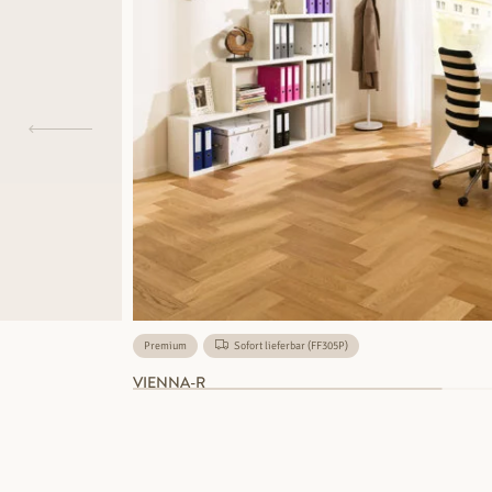
Premium
Sofort lieferbar (FF305P)
VIENNA-R