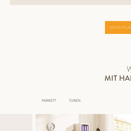
GROSSFLÄ
MIT H
PARKETT
TÜREN