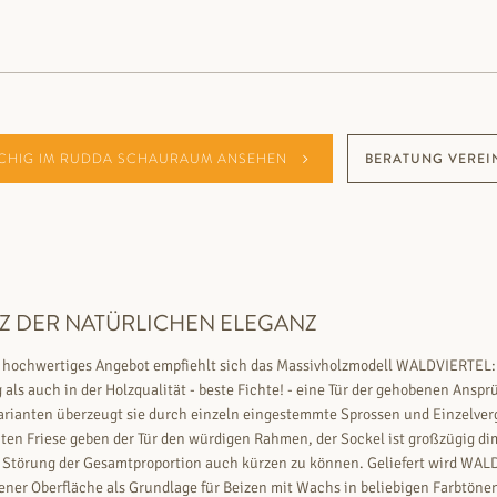
CHIG IM RUDDA SCHAURAUM ANSEHEN
BERATUNG VEREI
IZ DER NATÜRLICHEN ELEGANZ
t hochwertiges Angebot empfiehlt sich das Massivholzmodell WALDVIERTEL:
 als auch in der Holzqualität - beste Fichte! - eine Tür der gehobenen Anspr
arianten überzeugt sie durch einzeln eingestemmte Sprossen und Einzelver
ten Friese geben der Tür den würdigen Rahmen, der Sockel ist großzügig di
 Störung der Gesamtproportion auch kürzen zu können. Geliefert wird WAL
fener Oberfläche als Grundlage für Beizen mit Wachs in beliebigen Farbtöne