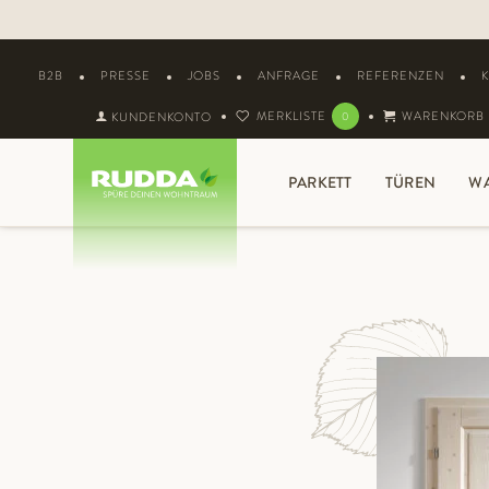
B2B
PRESSE
JOBS
ANFRAGE
REFERENZEN
MERKLISTE
WARENKORB
KUNDENKONTO
0
PARKETT
TÜREN
W