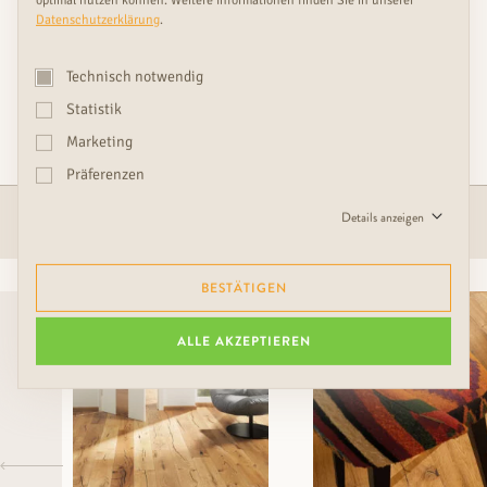
Datenschutzerklärung
.
Technisch notwendig
WIR BIETEN IHNEN GESAMTLÖSUNGEN
MIT HARMONISCH ABGESTIMMTEN
Statistik
ERGÄNZUNGEN
Marketing
Präferenzen
Details anzeigen
PARKETT
BESTÄTIGEN
ALLE AKZEPTIEREN