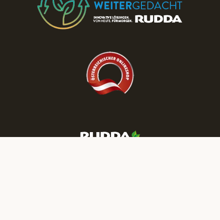
Besuchen Sie die RUDDA Schauräume
und entdecken Sie Parkett & Türen zu
reduzierten Preisen!
JETZT TERMIN BUCHEN
Mehr RUDDA Wohnträume finden Sie auf unseren Social-Media-
Kanälen: