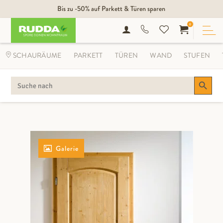
Bis zu -50% auf Parkett & Türen sparen
0
SCHAURÄUME
PARKETT
TÜREN
WAND
STUFEN
Search Button
SEARCH
FOR:
Galerie