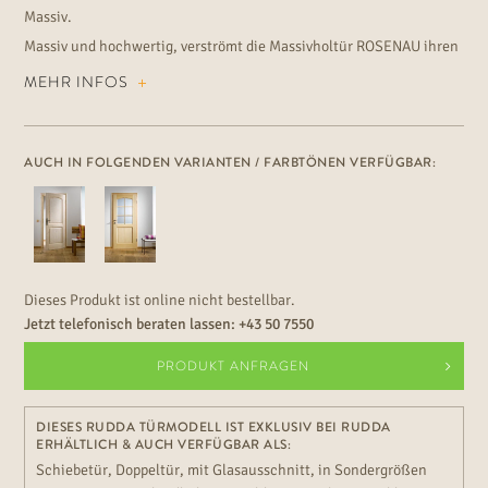
Massiv.
Massiv und hochwertig, verströmt die Massivholtür ROSENAU ihren
Reiz vor allem durch den nach oben strebenden Bogen, der jedem
MEHR INFOS
Raum mehr Höhe verleiht und die Strenge der rechteckigen
Formensprache durchbricht.
AUCH IN FOLGENDEN VARIANTEN / FARBTÖNEN VERFÜGBAR:
Dieses Produkt ist online nicht bestellbar.
Jetzt telefonisch beraten lassen:
+43 50 7550
PRODUKT ANFRAGEN
DIESES RUDDA TÜRMODELL IST EXKLUSIV BEI RUDDA
ERHÄLTLICH & AUCH VERFÜGBAR ALS:
Schiebetür, Doppeltür, mit Glasausschnitt, in Sondergrößen