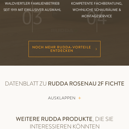
WALDVIERTLER FAMILIENBETRIEB
KOMPETENTE FACHBERATUNG,
03
04
SEIT 1919 MIT EXKLUSIVER AUSWAHL
WOHNLICHE SCHAURÄUME &
MONTAGESERVICE
NOCH MEHR RUDDA-VORTEILE
ENTDECKEN
DATENBLATT ZU
RUDDA
ROSENAU 2F FICHTE
AUSKLAPPEN
WEITERE RUDDA PRODUKTE
, DIE SIE
INTERESSIEREN KÖNNTEN