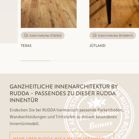
Sofort lieferbar (TQ330J)
Sofort lieferbar (KI1000+Y)
TEXAS
JÜTLAND
GANZHEITLICHE INNENARCHITEKTUR BY
RUDDA – PASSENDES ZU DIESER RUDDA
INNENTÜR
Endecken Sie bei RUDDA harmonisch passende Parkettböden,
Wandverkleidungen und Trittstufen zu diesem besonderen
Innentürmodell.
MEHR ÜBER RUDDA MIX & MATCH ERFAHREN