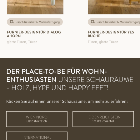
Rasch lieferbar & Maßanfertigung
Rasch lieferbar & Maßanfertigun
FURNIER-DESIGNTÜR DIALOG
FURNIER-DESIGNTÜR YES
AHORN
BUCHE
glatte Türen, Türen
Türen, glatte Türen
DER PLACE-TO-BE FÜR WOHN-
ENTHUSIASTEN
UNSERE SCHAURÄUME
- HOLZ, HYPE UND HAPPY FEET!
Klicken Sie auf einen unserer Schauräume, um mehr zu erfahren:
WIEN NORD
HEIDENREICHSTEIN
Ostösterreich
im Waldviertel
INTERNATIONAL