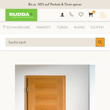
Bis zu -50% auf Parkett & Türen sparen
0
SCHAURÄUME
PARKETT
TÜREN
WAND
STUFEN
Search Button
SEARCH
FOR: