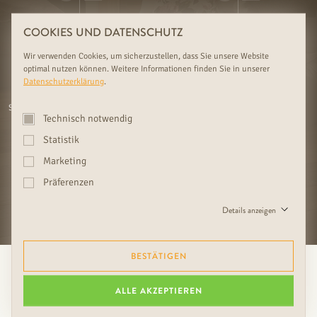
COOKIES UND DATENSCHUTZ
Wir verwenden Cookies, um sicherzustellen, dass Sie unsere Website
optimal nutzen können. Weitere Informationen finden Sie in unserer
Datenschutzerklärung
.
WALDVIERTLER FAMILIENBETRIEB
KOMPETENTE FACHBERATUNG,
03
04
SEIT 1919 MIT EXKLUSIVER AUSWAHL
WOHNLICHE SCHAURÄUME &
Technisch notwendig
MONTAGESERVICE
Statistik
Marketing
Präferenzen
NOCH MEHR RUDDA-VORTEILE
ENTDECKEN
Details anzeigen
BESTÄTIGEN
ALLE AKZEPTIEREN