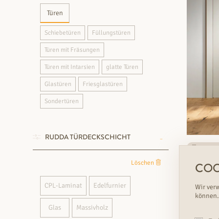
Türen
Schiebetüren
Füllungstüren
Türen mit Fräsungen
Türen mit Intarsien
glatte Türen
Glastüren
Friesglastüren
Sondertüren
RUDDA TÜRDECKSCHICHT
Rasch lie
SCHLEIFL
Löschen
COO
Füllungstü
CPL-Laminat
Edelfurnier
Wir ver
€
Variante
können.
Glas
Massivholz