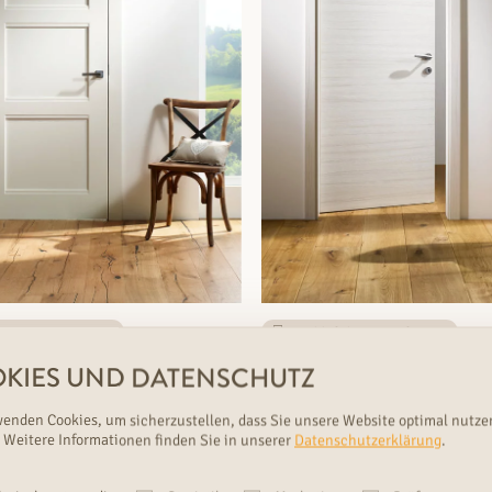
ferbar & Maßanfertigung
Rasch lieferbar & Maßanfertigung
ACKTÜR SCALA S.6
ROBUSTA PALISANDER
KIES UND DATENSCHUTZ
ren, Türen
glatte Türen, Türen
wenden Cookies, um sicherzustellen, dass Sie unsere Website optimal nutze
n: 4
Strapazierfähigkeit: Stark
€
Varianten: 3
Strapazierfähigkeit:
 Weitere Informationen finden Sie in unserer
Datenschutzerklärung
.