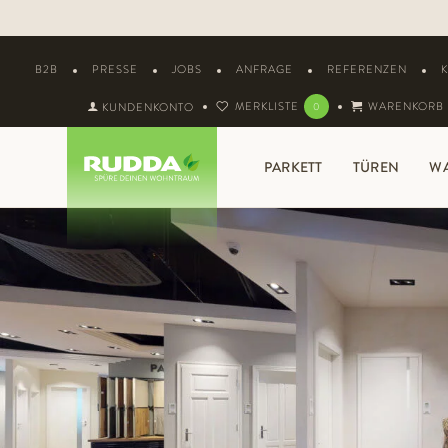
B2B
PRESSE
JOBS
ANFRAGE
REFERENZEN
MERKLISTE
WARENKORB
KUNDENKONTO
0
PARKETT
TÜREN
W