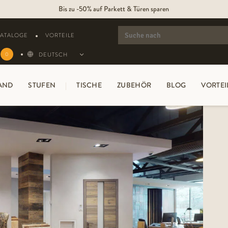
Bis zu -50% auf Parkett & Türen sparen
SEARCH
FOR:
KATALOGE
VORTEILE
DEUTSCH
0
AND
STUFEN
TISCHE
ZUBEHÖR
BLOG
VORTEI