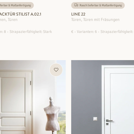
ferbar & Maßanfertigung
Rasch lieferbar & Maßanfertigung
CKTÜR STILIST A.02.1
LINE 22
ren, Türen
Türen, Türen mit Fräsungen
n: 8
Strapazierfähigkeit: Stark
€
Varianten: 6
Strapazierfähigkeit:
ZUM PRODUKT
ZUM PRODUKT