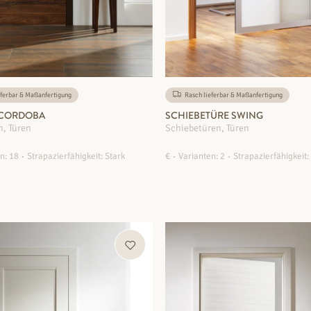
ferbar & Maßanfertigung
Rasch lieferbar & Maßanfertigung
 CORDOBA
SCHIEBETÜRE SWING
n, Türen
Schiebetüren, Türen
n: 18
Strapazierfähigkeit: Stark
€
Varianten: 2
Strapazierfähigkeit:
ZUM PRODUKT
ZUM PRODUKT