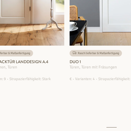
ferbar & Maßanfertigung
Rasch lieferbar & Maßanfertigung
ACKTÜR LANDDESIGN A.4
DUO 1
ren, Türen
Türen, Türen mit Fräsungen
n: 9
Strapazierfähigkeit: Stark
€
Varianten: 4
Strapazierfähigkeit:
ZUM PRODUKT
ZUM PRODUKT