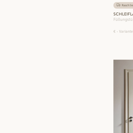
Rasch lie
SCHLEIFLA
Füllungstü
€
Variante