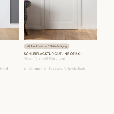
Rasch lieferbar & Maßanfertigung
SCHLEIFLACKTÜR OUTLINE OT.6.01
Türen, Türen mit Fräsungen
 Mittel
€
Varianten: 3
Strapazierfähigkeit: Stark
ZUM PRODUKT