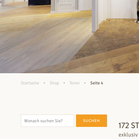
•
•
•
Startseite
Shop
Türen
Seite 4
SUCHEN
172 
exklusiv