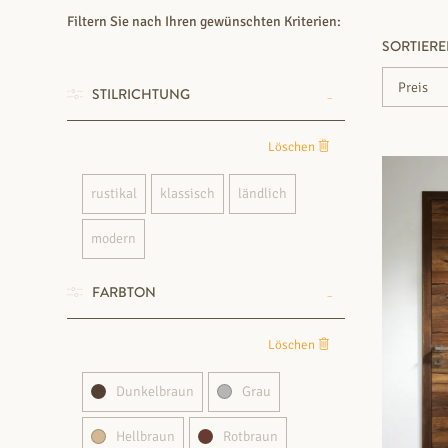
Filtern Sie nach Ihren gewünschten Kriterien:
SORTIER
STILRICHTUNG
Löschen
rustikal
klassisch
ländlich
modern
FARBTON
Löschen
Dunkelbraun
Grau
Hellbraun
Rotbraun