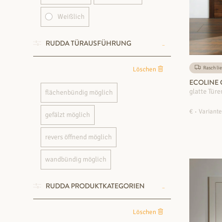
Weißlich
RUDDA TÜRAUSFÜHRUNG
Rasch lie
Löschen
ECOLINE
glatte Türe
flächenbündig möglich
€
Variante
gefälzt möglich
revers öffnend möglich
wandbündig möglich
RUDDA PRODUKTKATEGORIEN
Löschen