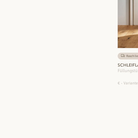
Rasch lie
SCHLEIFL
Füllungstü
€
Variante