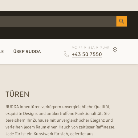
Search Button
MO-FR: 9-18 SA: 9-17 UHR
LE
ÜBER RUDDA
+43 50 7550
TÜREN
RUDDA Innentüren verkörpern unvergleichliche Qualität,
exquisite Designs und unübertroffene Funktionalität. Sie
bereichern Ihr Zuhause mit unvergleichlicher Eleganz und
verleihen jedem Raum einen Hauch von zeitloser Raffinesse.
Jede Tür ist ein Kunstwerk für sich, gefertigt aus