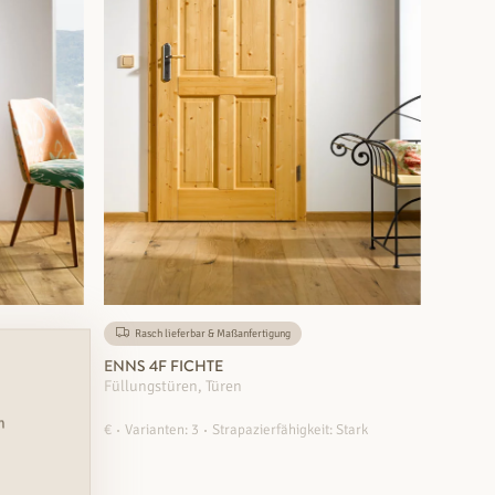
Rasch lieferbar & Maßanfertigung
ENNS 4F FICHTE
Füllungstüren, Türen
n
 Mittel
€
Varianten: 3
Strapazierfähigkeit: Stark