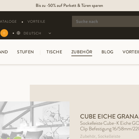
Bis zu -50% auf Parkett & Türen sparen
SEARCH
FOR:
KATALOGE
VORTEILE
DEUTSCH
0
AND
STUFEN
TISCHE
ZUBEHÖR
BLOG
VORTEI
CUBE EICHE GRAN
Sockelleiste Cube-K Eiche GOL
Clip Befestigung 16/58mm/2
Zubehör, Sockelleiste