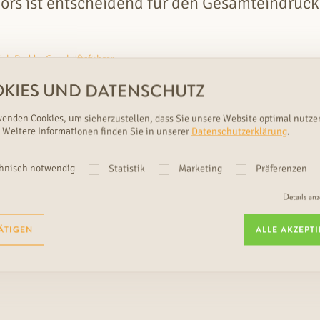
rs ist entscheidend für den Gesamteindruck
rich Rudda, Geschäftsführer
KIES UND DATENSCHUTZ
wenden Cookies, um sicherzustellen, dass Sie unsere Website optimal nutze
 Weitere Informationen finden Sie in unserer
Datenschutzerklärung
.
hnisch notwendig
Statistik
Marketing
Präferenzen
Details an
NBLATT ZU
RUDDA
CUBE EICHE GR
ÄTIGEN
ALLE AKZEPT