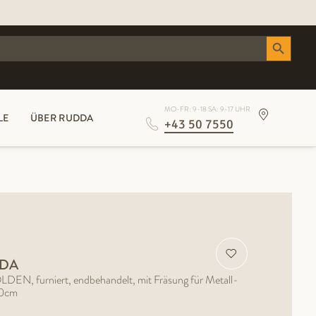
Search Button
MO-FR: 9-18 SA: 9-17 UHR
LE
ÜBER RUDDA
+43 50 7550
ADA
DEN, furniert, endbehandelt, mit Fräsung für Metall-
20cm