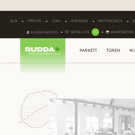
B2B
PRESSE
JOBS
ANFRAGE
REFERENZEN
MERKLISTE
WARENKORB
KUNDENKONTO
0
PARKETT
TÜREN
W