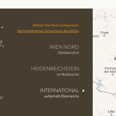
-
Wählen Sie Ihren Schauraum:
Nächstgelegenen Schauraum darstellen
,
WIEN NORD
Ostösterreich
HEIDENREICHSTEIN
im Waldviertel
INTERNATIONAL
außerhalb Österreichs
 17