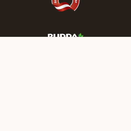
Mehr RUDDA Wohnträume finden Sie auf unseren Social-Media-
Kanälen:
IMPRESSUM
DATENSCHUTZ
NEWSLETTER
JOBS
PRESSE
B2B
KATALOGBESTELLUNG
TERMIN VEREINBAREN
ANFRAGE
FEEDBACK