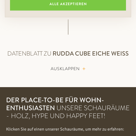
ALLE AKZEPTIEREN
Ing. Friedrich Rudda, Geschäftsführer
DATENBLATT ZU
RUDDA
CUBE EICHE WEISS
AUSKLAPPEN
DER PLACE-TO-BE FÜR WOHN-
ENTHUSIASTEN
UNSERE SCHAURÄUME
- HOLZ, HYPE UND HAPPY FEET!
Klicken Sie auf einen unserer Schauräume, um mehr zu erfahren: