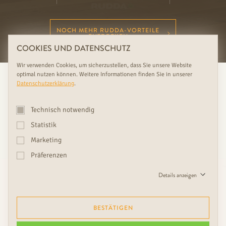
NOCH MEHR RUDDA-VORTEILE
ENTDECKEN
COOKIES UND DATENSCHUTZ
Wir verwenden Cookies, um sicherzustellen, dass Sie unsere Website
optimal nutzen können. Weitere Informationen finden Sie in unserer
Datenschutzerklärung
.
Technisch notwendig
Statistik
Marketing
Die Liebe steckt im Detail. Die
Präferenzen
Wahl des passenden Zubehörs
Details anzeigen
ist entscheidend für den
Gesamteindruck.
BESTÄTIGEN