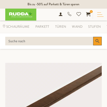
Bis zu -50% auf Parkett & Türen sparen
0
SCHAURÄUME
PARKETT
TÜREN
WAND
STUFEN
Search Button
SEARCH
FOR: