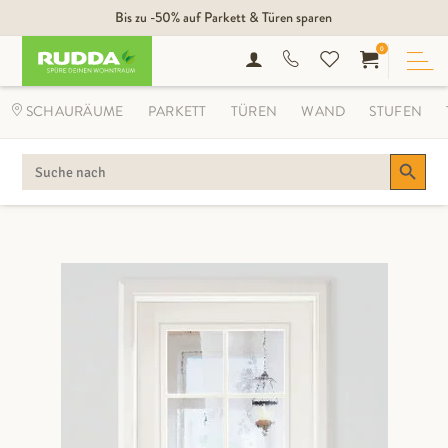
Bis zu -50% auf Parkett & Türen sparen
0
SCHAURÄUME
PARKETT
TÜREN
WAND
STUFEN
Search Button
SEARCH
FOR: