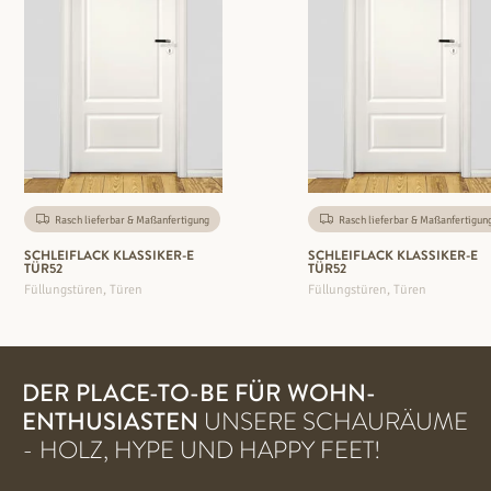
Rasch lieferbar & Maßanfertigung
Rasch lieferbar & Maßanfertigun
SCHLEIFLACK KLASSIKER-E
SCHLEIFLACK KLASSIKER-E
TÜR52
TÜR52
Füllungstüren, Türen
Füllungstüren, Türen
DER PLACE-TO-BE FÜR WOHN-
ENTHUSIASTEN
UNSERE SCHAURÄUME
- HOLZ, HYPE UND HAPPY FEET!