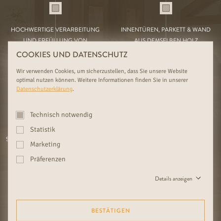
HOCHWERTIGE VERARBEITUNG
INNENTÜREN, PARKETT & WAND
01
02
UND ERFÜLLUNG VON
AUS DEMSELBEN HOLZ
SONDERWÜNSCHEN
COOKIES UND DATENSCHUTZ
Wir verwenden Cookies, um sicherzustellen, dass Sie unsere Website
optimal nutzen können. Weitere Informationen finden Sie in unserer
Datenschutzerklärung
.
Technisch notwendig
WALDVIERTLER FAMILIENBETRIEB
KOMPETENTE FACHBERATUNG,
Statistik
03
04
SEIT 1919 MIT EXKLUSIVER AUSWAHL
WOHNLICHE SCHAURÄUME &
Marketing
MONTAGESERVICE
Präferenzen
Details anzeigen
NOCH MEHR RUDDA-VORTEILE
ENTDECKEN
BESTÄTIGEN