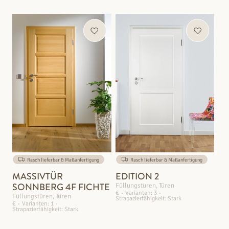
Rasch lieferbar & Maßanfertigung
Rasch lieferbar & Maßanfertigung
MASSIVTÜR
EDITION 2
SONNBERG 4F FICHTE
Füllungstüren, Türen
€
Varianten: 3
Füllungstüren, Türen
Strapazierfähigkeit: Stark
€
Varianten: 1
Strapazierfähigkeit: Stark