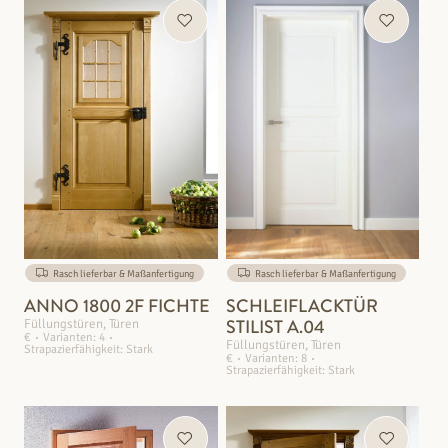
Rasch lieferbar & Maßanfertigung
Rasch lieferbar & Maßanfertigung
ANNO 1800 2F FICHTE
SCHLEIFLACKTÜR
STILIST A.04
Füllungstüren, Türen
€
Varianten: 4
Füllungstüren, Türen
Strapazierfähigkeit: Stark
€
Varianten: 8
Strapazierfähigkeit: Stark