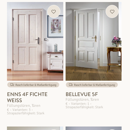
Rasch lieferbar & Maßanfertigung
Rasch lieferbar & Maßanfertigung
ENNS 4F FICHTE
BELLEVUE 5F
WEISS
Füllungstüren, Türen
€
Varianten: 1
Füllungstüren, Türen
Strapazierfähigkeit: Stark
€
Varianten: 3
Strapazierfähigkeit: Stark