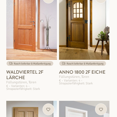
Rasch lieferbar & Maßanfertigung
Rasch lieferbar & Maßanfertigung
WALDVIERTEL 2F
ANNO 1800 2F EICHE
LÄRCHE
Füllungstüren, Türen
€
Varianten: 4
Füllungstüren, Türen
Strapazierfähigkeit: Stark
€
Varianten: 4
Strapazierfähigkeit: Stark