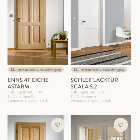
Rasch lieferbar & Maßanfertigung
Rasch lieferbar & Maßanfertigung
ENNS 4F EICHE
SCHLEIFLACKTÜR
ASTARM
SCALA S.2
Füllungstüren, Türen
Füllungstüren, Türen
€
Varianten: 3
€
Varianten: 4
Strapazierfähigkeit: Stark
Strapazierfähigkeit: Stark