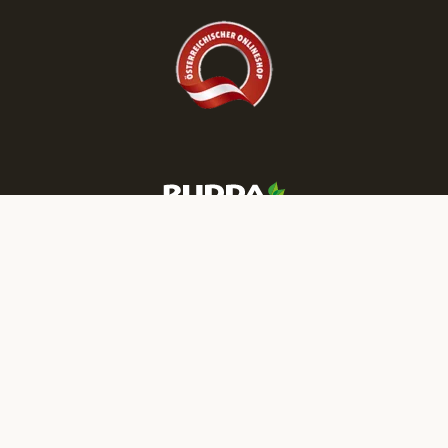
Besuchen Sie die RUDDA Schauräume
und entdecken Sie Parkett & Türen zu
reduzierten Preisen!
JETZT TERMIN BUCHEN
Mehr RUDDA Wohnträume finden Sie auf unseren Social-Media-
Kanälen:
IMPRESSUM
DATENSCHUTZ
NEWSLETTER
JOBS